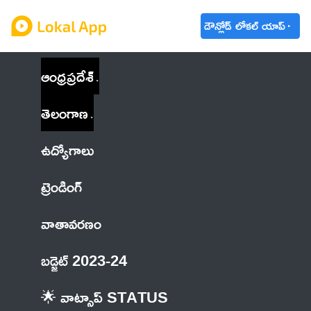
డౌన్లోడ్ లోకల్ యాప్
ఆంధ్రప్రదేశ్
తెలంగాణ
ఉద్యోగాలు
ట్రెండింగ్
వాతావరణం
బడ్జెట్ 2023-24
🌟 వాట్సాప్ STATUS