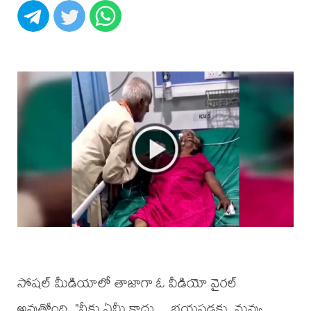
సోషల్ మీడియాలో తాజాగా ఓ వీడియో వైరల్
అవుతోంది. "నీకు ఏమీ కాదు… భయపడకు, నువ్వు