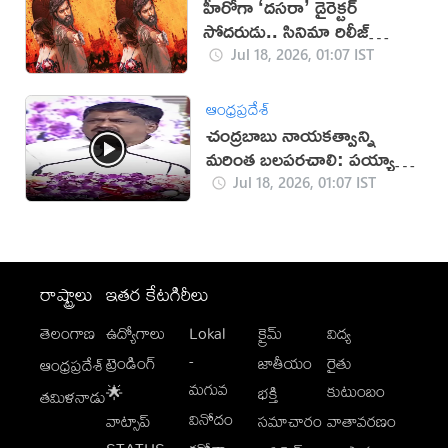
హీరోగా ‘దసరా’ డైరెక్టర్
సోదరుడు.. సినిమా రిలీజ్
ఎప్పుడంటే?
Jul 18, 2026, 01:07 IST
ఆంధ్రప్రదేశ్
చంద్రబాబు నాయకత్వాన్ని
మరింత బలపరచాలి: పయ్యావుల
(వీడియో)
Jul 18, 2026, 01:07 IST
రాష్ట్రాలు
ఇతర కేటగిరీలు
తెలంగాణ
ఉద్యోగాలు
Lokal
క్రైమ్
విద్య
-
ట్రెండింగ్
జాతీయం
రైతు
ఆంధ్రప్రదేశ్
మగువ
కుటుంబం
🌟
భక్తి
తమిళనాడు
వినోదం
వాట్సాప్
సమాచారం
వాతావరణం