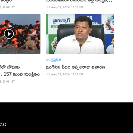
(వీడియో)
, 12:08 IST
Aug 04, 2026, 12:08 IST
ఆంధ్రప్రదేశ్
ల్‌లో బోటుకు
ముగిసిన సీదిరి అప్పలరాజు విచారణ
.. 157 మంది సురక్షితం
Aug 04, 2026, 12:08 IST
, 12:08 IST
ీలు