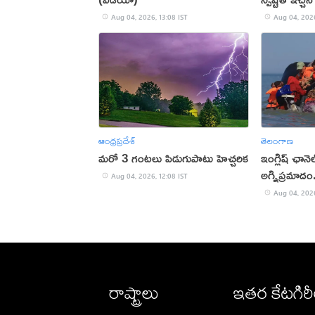
Aug 04, 2026, 13:08 IST
Aug 04, 2026
ఆంధ్రప్రదేశ్
తెలంగాణ
మరో 3 గంటలు పిడుగుపాటు హెచ్చరిక
ఇంగ్లిష్ ఛానె
అగ్నిప్రమాదం
Aug 04, 2026, 12:08 IST
Aug 04, 2026
రాష్ట్రాలు
ఇతర కేటగిర