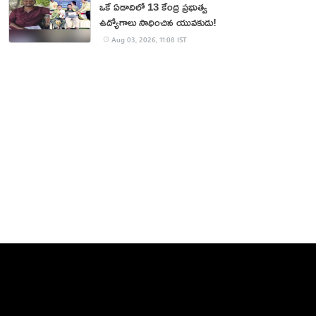
ఒకే ఏడాదిలో 13 కేంద్ర ప్రభుత్వ
ఉద్యోగాలు సాధించిన యువకుడు!
Aug 03, 2026, 11:08 IST