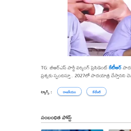
TG: బీఆర్ఎస్ పార్టీ వర్కింగ్ ప్రెసిడెంట్
కేటీఆర్
పాదయా
ప్రశ్నకు స్పందిస్తూ.. 2027లో పాదయాత్ర చేస్తానని చెప
ట్యాగ్స్ :
రాజకీయం
కేటీఆర్
సంబంధిత పోస్ట్