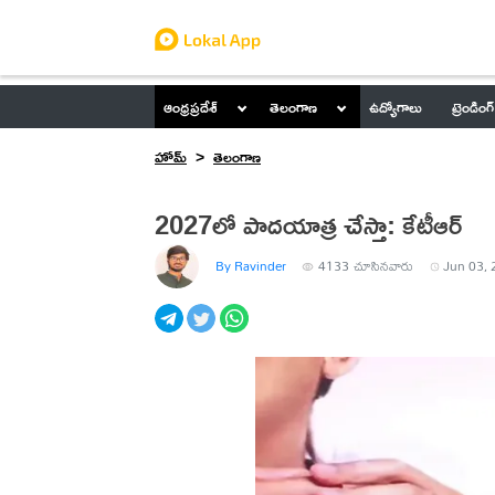
ఆంధ్రప్రదేశ్
తెలంగాణ
ఉద్యోగాలు
ట్రెండింగ్
హోమ్
తెలంగాణ
2027లో పాదయాత్ర చేస్తా: కేటీఆర్
By Ravinder
4133
చూసినవారు
Jun 03, 