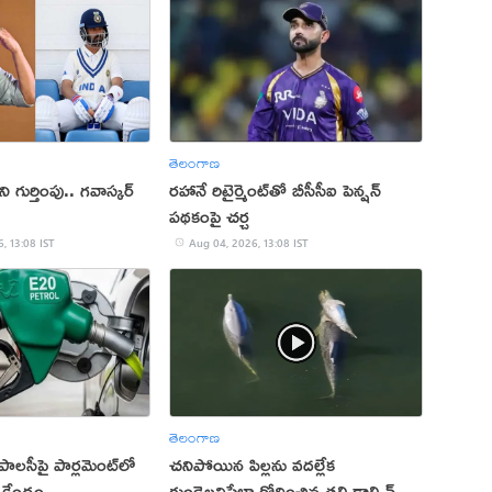
తెలంగాణ
ి గుర్తింపు.. గవాస్కర్
రహానే రిటైర్మెంట్‌తో బీసీసీఐ పెన్షన్
పథకంపై చర్చ
, 13:08 IST
Aug 04, 2026, 13:08 IST
తెలంగాణ
పాలసీపై పార్లమెంట్‌లో
చనిపోయిన పిల్లను వదల్లేక
 కేంద్రం
గుండెలవిసేలా రోదించిన తల్లి డాల్ఫిన్