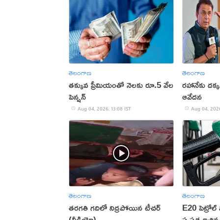
తెలంగాణ
తెలంగాణ
తక్కువ ప్రీమియంతో నెలకు రూ.5 వేల
రహానేకు దక్కన
పెన్షన్
ఆవేదన
Aug 04, 2026, 13:08 IST
Aug 04, 2026
తెలంగాణ
తెలంగాణ
తరగతి గదిలో నిద్రపోయిన టీచర్
E20 పెట్రోల్ 
(వీడియో)
స్పష్టత ఇచ్చిన