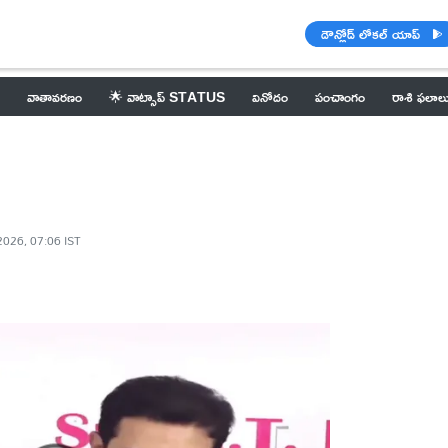
డౌన్లోడ్ లోకల్ యాప్
వాతావరణం
🌟 వాట్సాప్ STATUS
వినోదం
పంచాంగం
రాశి ఫలాల
2026, 07:06 IST