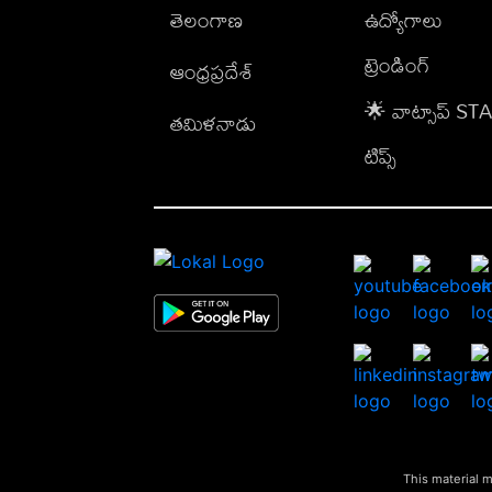
తెలంగాణ
ఉద్యోగాలు
ట్రెండింగ్
ఆంధ్రప్రదేశ్
🌟 వాట్సాప్ S
తమిళనాడు
టిప్స్
This material m