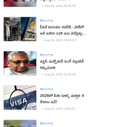
Aug 04, 2026, 05:08 IST
తెలంగాణ
పీఓకే నిరసనల కవరేజ్.. పాక్‌లో
అల్ జజీరా సహా పలు వెబ్‌సైట్లు
బంద్
Aug 04, 2026, 03:08 IST
తెలంగాణ
జస్టిస్ మన్మోహన్ సింగ్ లిబ్రహాన్
కన్నుమూత
Aug 04, 2026, 02:08 IST
తెలంగాణ
2026లో వీసా రూల్స్ మార్చిన 4
దేశాలు ఇవే!
Aug 03, 2026, 11:08 IST
తెలంగాణ