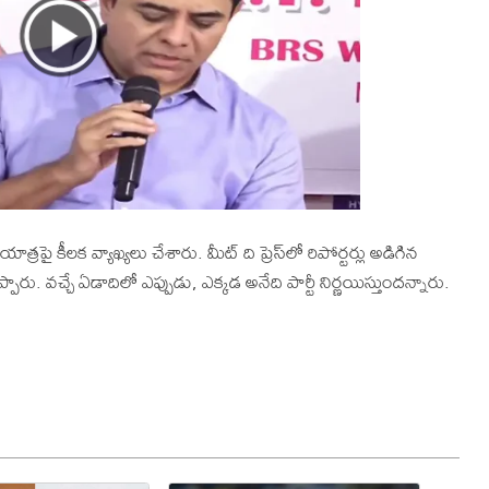
త్రపై కీలక వ్యాఖ్యలు చేశారు. మీట్ ది ప్రెస్‌లో రిపోర్టర్లు అడిగిన
్పారు. వచ్చే ఏడాదిలో ఎప్పుడు, ఎక్కడ అనేది పార్టీ నిర్ణయిస్తుందన్నారు.