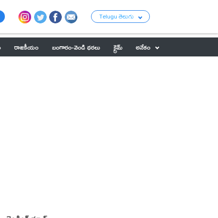
Telugu తెలుగు
ు
రాజకీయం
బంగారం-వెండి ధరలు
క్రైమ్
అనేకం