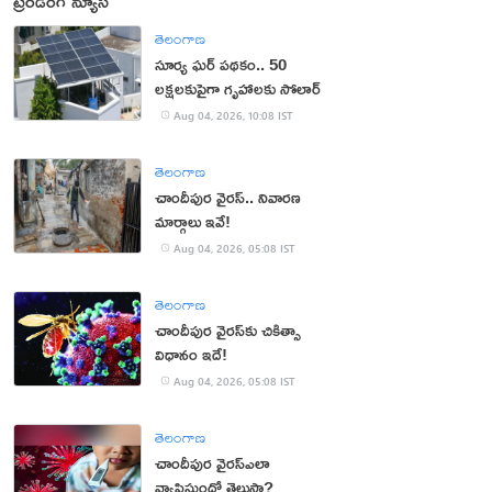
ట్రెండింగ్ న్యూస్
తెలంగాణ
సూర్య ఘర్ పథకం.. 50
లక్షలకుపైగా గృహాలకు సోలార్
Aug 04, 2026, 10:08 IST
తెలంగాణ
చాందీపుర వైరస్.. నివారణ
మార్గాలు ఇవే!
Aug 04, 2026, 05:08 IST
తెలంగాణ
చాందీపుర వైరస్‌కు చికిత్సా
విధానం ఇదే!
Aug 04, 2026, 05:08 IST
తెలంగాణ
చాందీపుర వైరస్ఎలా
వ్యాపిస్తుందో తెలుసా?