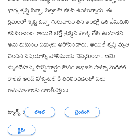
భార్య శృష్టి సిన్హా, పిల్లలతో కలిసి ఉంటున్నాడు. ఈ
క్రమంలో శృష్టి సిన్హా గురువారం తన ఇంట్లో ఉరి వేసుకుని
కనిపించింది. అయితే భర్తే శ్రుష్టిని హత్య చేసి ఉంటాడని
ఆమె కుటుంబ సభ్యులు ఆరోపించారు. ఆయితే శృష్టి మృతి
చెందిన విషయాన్ని పోలీసులకు చెప్పకుండా.. ఆమె
మృతదేహాన్ని పోస్ట్‌మార్టం కోసం అభిజిత్ పాట్నా మెడికల్
కాలేజ్ అండ్ హాస్పిటల్ కి తరలించడంతో పలు
అనుమానాలకు దారితీస్తోంది.
ట్యాగ్స్ :
లోకల్
ట్రెండింగ్
క్రైమ్