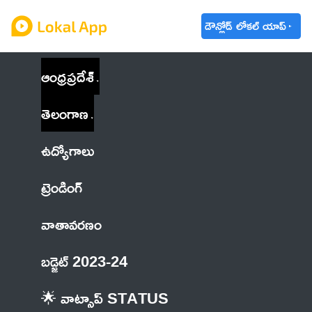
డౌన్లోడ్ లోకల్ యాప్
ఆంధ్రప్రదేశ్
తెలంగాణ
ఉద్యోగాలు
ట్రెండింగ్
వాతావరణం
బడ్జెట్ 2023-24
🌟 వాట్సాప్ STATUS