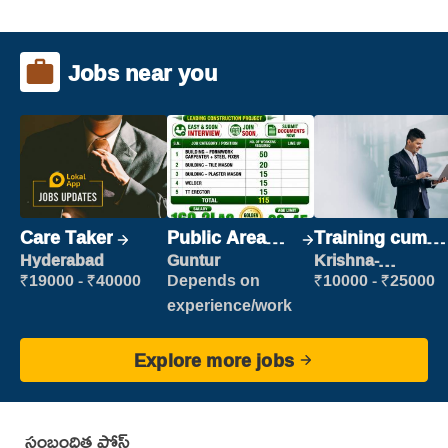
Jobs near you
Care Taker
Public Area
Training cum
Cleaner
Placement
Hyderabad
Guntur
Krishna-
vijayawada
₹19000 - ₹40000
Depends on
₹10000 - ₹25000
experience/work
Explore more jobs
సంబంధిత పోస్ట్