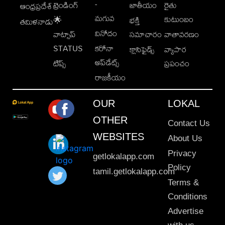
-
ట్రెండింగ్
జాతీయం
రైతు
ఆంధ్రప్రదేశ్
మగువ
కుటుంబం
🌟
భక్తి
తమిళనాడు
వినోదం
వాట్సాప్
సమాచారం
వాతావరణం
STATUS
కరోనా
క్లాసిఫైడ్స్
వ్యాపార
అప్‌డేట్స్
టిప్స్
ప్రపంచం
రాజకీయం
OUR
LOKAL
OTHER
Contact Us
WEBSITES
About Us
Privacy
getlokalapp.com
Policy
tamil.getlokalapp.com
Terms &
Conditions
Advertise