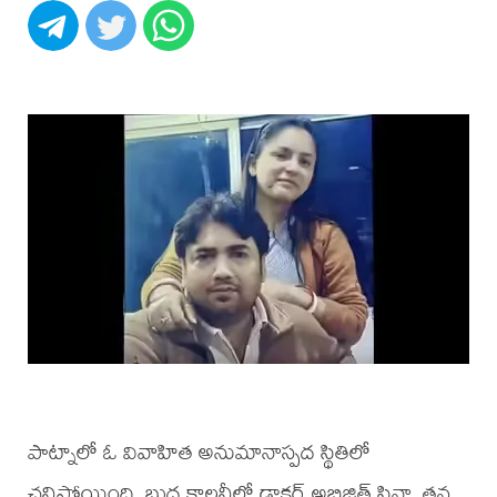
పాట్నాలో ఓ వివాహిత అనుమానాస్పద స్థితిలో
చనిపోయింది. బుద్ధ కాలనీలో డాక్టర్ అభిజిత్ సిన్హా తన