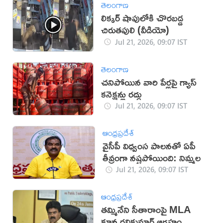
తెలంగాణ
లిక్కర్ షాపులోకి చొరబడ్డ
చిరుతపులి (వీడియో)
Jul 21, 2026, 09:07 IST
తెలంగాణ
చనిపోయిన వారి పేర్లపై గ్యాస్
కనెక్షన్లు రద్దు
Jul 21, 2026, 09:07 IST
ఆంధ్రప్రదేశ్
వైసీపీ విధ్వంస పాలనతో ఏపీ
తీవ్రంగా నష్టపోయింది: నిమ్మల
Jul 21, 2026, 09:07 IST
ఆంధ్రప్రదేశ్
తమ్మినేని సీతారాంపై MLA
కూన రవికుమార్‌ ఆగ్రహం