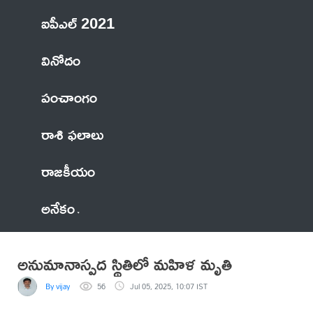
ఐపీఎల్ 2021
వినోదం
పంచాంగం
రాశి ఫలాలు
రాజకీయం
అనేకం
అనుమానాస్పద స్థితిలో మహిళ మృతి
By vijay
56
Jul 05, 2025, 10:07 IST