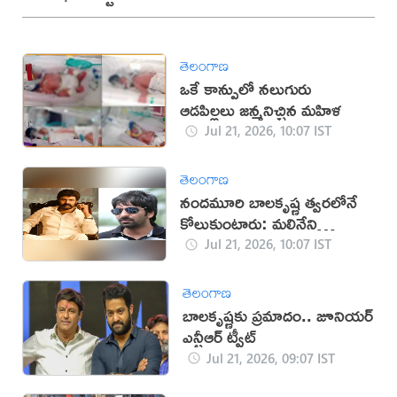
తెలంగాణ
ఒకే కాన్పులో నలుగురు
ఆడపిల్లలు జన్మనిచ్చిన మహిళ
Jul 21, 2026, 10:07 IST
తెలంగాణ
నందమూరి బాలకృష్ణ త్వరలోనే
కోలుకుంటారు: మలినేని
గోపిచంద్
Jul 21, 2026, 10:07 IST
తెలంగాణ
బాలకృష్ణకు ప్రమాదం.. జూనియర్
ఎన్టీఆర్ ట్వీట్
Jul 21, 2026, 09:07 IST