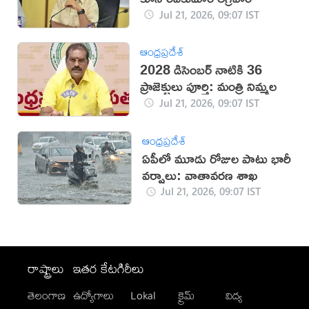
Jul 21, 2026, 09:07 IST
ఆంధ్రప్రదేశ్
2028 డిసెంబర్ నాటికి 36
ప్రాజెక్టులు పూర్తి: మంత్రి నిమ్మల
Jul 21, 2026, 09:07 IST
ఆంధ్రప్రదేశ్
ఏపీలో మూడు రోజుల పాటు భారీ
వర్షాలు: వాతావరణ శాఖ
Jul 21, 2026, 09:07 IST
రాష్ట్రాలు
ఇతర కేటగిరీలు
తెలంగాణ
ఉద్యోగాలు
Lokal
క్రైమ్
విద్య