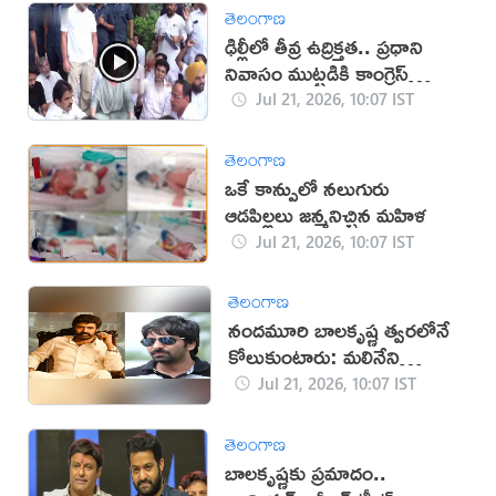
తెలంగాణ
ఢిల్లీలో తీవ్ర ఉద్రిక్తత.. ప్రధాని
నివాసం ముట్టడికి కాంగ్రెస్
యత్నం!
Jul 21, 2026, 10:07 IST
తెలంగాణ
ఒకే కాన్పులో నలుగురు
ఆడపిల్లలు జన్మనిచ్చిన మహిళ
Jul 21, 2026, 10:07 IST
తెలంగాణ
నందమూరి బాలకృష్ణ త్వరలోనే
కోలుకుంటారు: మలినేని
గోపిచంద్
Jul 21, 2026, 10:07 IST
తెలంగాణ
బాలకృష్ణకు ప్రమాదం..