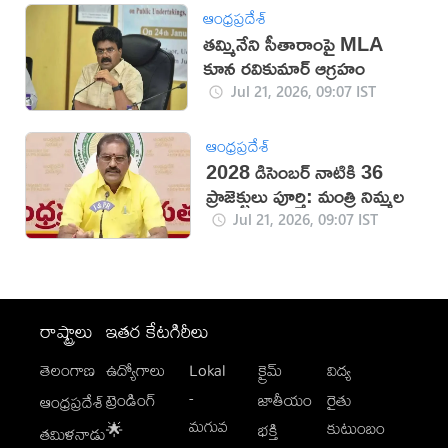
ఆంధ్రప్రదేశ్
తమ్మినేని సీతారాంపై MLA
కూన రవికుమార్‌ ఆగ్రహం
Jul 21, 2026, 09:07 IST
ఆంధ్రప్రదేశ్
2028 డిసెంబర్ నాటికి 36
ప్రాజెక్టులు పూర్తి: మంత్రి నిమ్మల
Jul 21, 2026, 09:07 IST
రాష్ట్రాలు
ఇతర కేటగిరీలు
తెలంగాణ
ఉద్యోగాలు
Lokal
క్రైమ్
విద్య
-
ట్రెండింగ్
జాతీయం
రైతు
ఆంధ్రప్రదేశ్
మగువ
కుటుంబం
🌟
భక్తి
తమిళనాడు