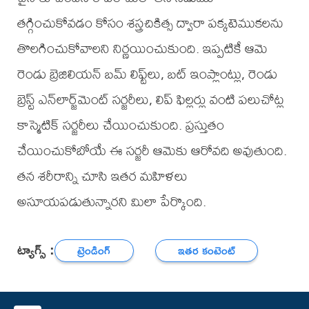
తగ్గించుకోవడం కోసం శస్త్రచికిత్స ద్వారా పక్కటెముకలను
తొలగించుకోవాలని నిర్ణయించుకుంది. ఇప్పటికే ఆమె
రెండు బ్రెజిలియన్ బమ్ లిఫ్ట్‌లు, బట్ ఇంప్లాంట్లు, రెండు
బ్రెస్ట్ ఎన్‌లార్జ్‌మెంట్ సర్జరీలు, లిప్ ఫిల్లర్లు వంటి పలుచోట్ల
కాస్మెటిక్ సర్జరీలు చేయించుకుంది. ప్రస్తుతం
చేయించుకోబోయే ఈ సర్జరీ ఆమెకు ఆరోవది అవుతుంది.
తన శరీరాన్ని చూసి ఇతర మహిళలు
అసూయపడుతున్నారని మిలా పేర్కొంది.
ట్యాగ్స్ :
ట్రెండింగ్
ఇతర కంటెంట్