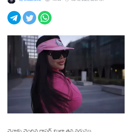
చైనాకు చెందిన రాపర్ మిలా తన నడుము