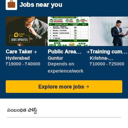
Jobs near you
Care Taker
Public Area
Training cum
Cleaner
Placement
Hyderabad
Guntur
Krishna-
vijayawada
₹19000 - ₹40000
Depends on
₹10000 - ₹25000
experience/work
Explore more jobs
సంబంధిత పోస్ట్