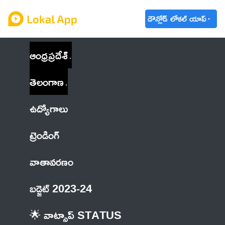
డౌన్లోడ్ లోకల్ యాప్
ఆంధ్రప్రదేశ్
తెలంగాణ
ఉద్యోగాలు
ట్రెండింగ్
వాతావరణం
బడ్జెట్ 2023-24
🌟 వాట్సాప్ STATUS