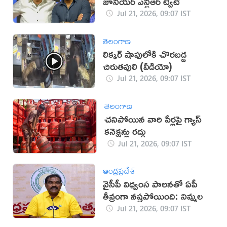
జూనియర్ ఎన్టీఆర్ ట్వీట్
Jul 21, 2026, 09:07 IST
తెలంగాణ
లిక్కర్ షాపులోకి చొరబడ్డ
చిరుతపులి (వీడియో)
Jul 21, 2026, 09:07 IST
తెలంగాణ
చనిపోయిన వారి పేర్లపై గ్యాస్
కనెక్షన్లు రద్దు
Jul 21, 2026, 09:07 IST
ఆంధ్రప్రదేశ్
వైసీపీ విధ్వంస పాలనతో ఏపీ
తీవ్రంగా నష్టపోయింది: నిమ్మల
Jul 21, 2026, 09:07 IST