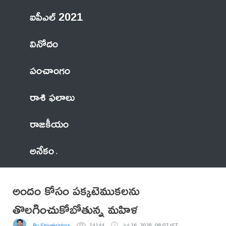
ఐపీఎల్ 2021
వినోదం
పంచాంగం
రాశి ఫలాలు
రాజకీయం
అనేకం
అందం కోసం పక్కటెముకలను
తొలగించుకోబోతున్న మహిళ
By Shivakrishna
14144
Jul 16, 2025, 08:07 IST