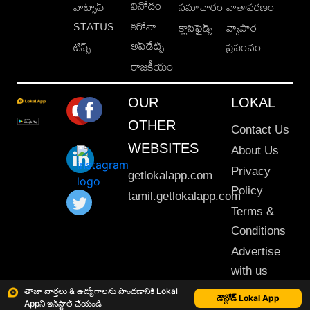
వినోదం
వాట్సాప్
సమాచారం
వాతావరణం
STATUS
కరోనా
క్లాసిఫైడ్స్
వ్యాపార
అప్‌డేట్స్
టిప్స్
ప్రపంచం
రాజకీయం
OUR
LOKAL
OTHER
Contact Us
WEBSITES
About Us
Privacy
getlokalapp.com
Policy
tamil.getlokalapp.com
Terms &
Conditions
Advertise
with us
Sitemap
తాజా వార్తలు & ఉద్యోగాలను పొందడానికి Lokal
డౌన్లోడ్ Lokal App
Appని ఇన్‌స్టాల్ చేయండి
This material may not be published, transmitted, rewritten or redistributed. © 2020 Lokal App. All rights reserved.