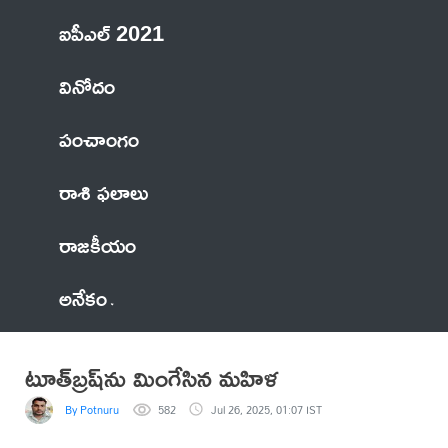
ఐపీఎల్ 2021
వినోదం
పంచాంగం
రాశి ఫలాలు
రాజకీయం
అనేకం
టూత్‌బ్రష్‌ను మింగేసిన మహిళ
By Potnuru
582
Jul 26, 2025, 01:07 IST