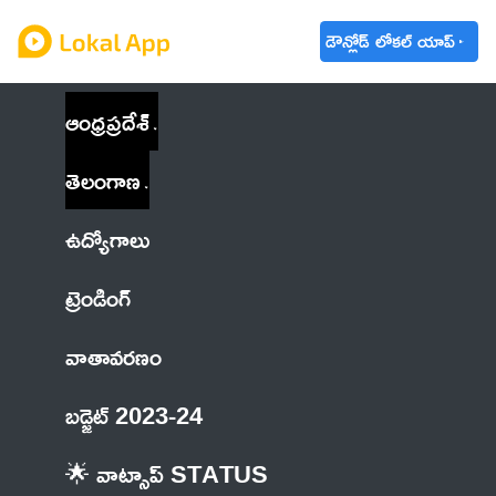
డౌన్లోడ్ లోకల్ యాప్
ఆంధ్రప్రదేశ్
తెలంగాణ
ఉద్యోగాలు
ట్రెండింగ్
వాతావరణం
బడ్జెట్ 2023-24
🌟 వాట్సాప్ STATUS