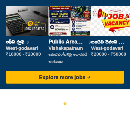
ఆఫీస్ స్టాఫ్
Public Area
బిజినెస్ డెవలప్ మెంట్
Cleaner
మేనేజర్
West-godavari
Vishakapatnam
West-godavari
₹18000 - ₹20000
అనుభవం/పనిపై ఆధారపడి
₹20000 - ₹50000
ఉంటుంది
Explore more jobs