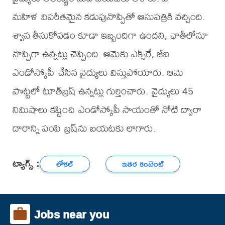
మహిళ విపరీతమైన కడుపునొప్పితో ఆసుపత్రికి వచ్చింది.
శ్వాస తీసుకోవడం కూడా ఇబ్బందిగా ఉందని, ఛాతీలోనూ
నొప్పిగా ఉన్నట్లు చెప్పింది. ఆమెకు ఎక్స్‌రే, జీఐ
ఎండోస్కోపీ చేసిన వైద్యులు విస్తుపోయారు. ఆమె
పొట్టలో టూత్‌బ్రష్‌ ఉన్నట్లు గుర్తించారు. వైద్యులు 45
నిమిషాలు కష్టించి ఎండోస్కోపీ సాయంతో నోటి ద్వారా
దారాన్ని పంపి బ్రష్‌ను బయటకు లాగారు.
ట్యాగ్స్ :
లోకల్
ఇతర కంటెంట్
Jobs near you