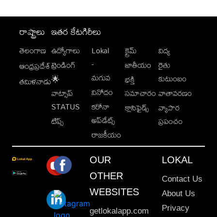
రాష్ట్రాలు
ఇతర కేటగిరీలు
తెలంగాణ
ఉద్యోగాలు
Lokal
క్రైమ్
విద్య
-
ట్రెండింగ్
జాతీయం
రైతు
ఆంధ్రప్రదేశ్
మగువ
కుటుంబం
🌟
భక్తి
తమిళనాడు
వినోదం
వాట్సాప్
సమాచారం
వాతావరణం
STATUS
కరోనా
క్లాసిఫైడ్స్
వ్యాపార
అప్‌డేట్స్
టిప్స్
ప్రపంచం
రాజకీయం
OUR
LOKAL
OTHER
Contact Us
WEBSITES
About Us
Privacy
getlokalapp.com