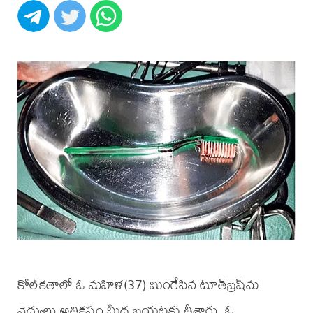
కోల్‌కతాలో ఓ మహిళ(37) మింగేసిన టూత్‌బ్రష్‌ను
వైద్యులు అతికష్టం మీద బయటకు తీశారు. ఓ