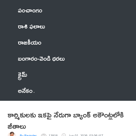
పంచాంగం
రాశి ఫలాలు
రాజకీయం
బంగారం-వెండి ధరలు
క్రైమ్
అనేకం
కార్మికులకు ఇకపై నేరుగా బ్యాంక్ అకౌంట్లలోకి
జీతాలు
By Ravinder
13916
Jun 01, 2026, 03:06 IST