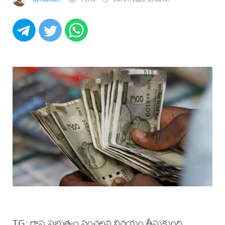
TG: రాష్ట్ర ప్రభుత్వం సంచలన నిర్ణయం తీసుకుంది.