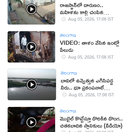
రాజస్థాన్‌లో దారుణం..
మహిళను కాల్చి చంపిన
యువకుడు (వీడియో)
Aug 05, 2026, 17:08 IST
తెలంగాణ
VIDEO: తాళం వేసిన ఇంట్లో
పేలుడు
Aug 05, 2026, 17:08 IST
తెలంగాణ
బావిలో ఉవ్వెత్తున ఎగిసిపడ్డ
నీరు.. భూ ప్రకంపనాలే
కారణమా?
Aug 05, 2026, 17:08 IST
తెలంగాణ
మొబైల్ కొట్టేస్తూ దొరికిన దొంగ..
చితకబాదిన స్థానికులు (వీడియో)