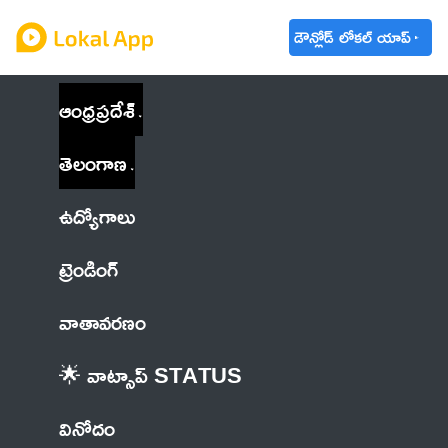
డౌన్లోడ్ లోకల్ యాప్
ఆంధ్రప్రదేశ్
తెలంగాణ
ఉద్యోగాలు
ట్రెండింగ్
వాతావరణం
🌟 వాట్సాప్ STATUS
వినోదం