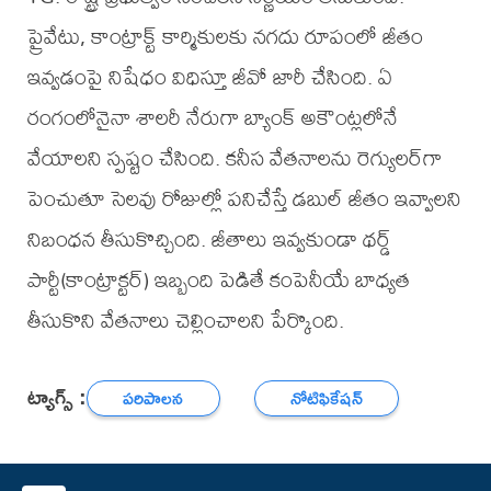
ప్రైవేటు, కాంట్రాక్ట్ కార్మికులకు నగదు రూపంలో జీతం
ఇవ్వడంపై నిషేధం విధిస్తూ జీవో జారీ చేసింది. ఏ
రంగంలోనైనా శాలరీ నేరుగా బ్యాంక్ అకౌంట్లలోనే
వేయాలని స్పష్టం చేసింది. కనీస వేతనాలను రెగ్యులర్‌గా
పెంచుతూ సెలవు రోజుల్లో పనిచేస్తే డబుల్ జీతం ఇవ్వాలని
నిబంధన తీసుకొచ్చింది. జీతాలు ఇవ్వకుండా థర్డ్
పార్టీ(కాంట్రాక్టర్) ఇబ్బంది పెడితే కంపెనీయే బాధ్యత
తీసుకొని వేతనాలు చెల్లించాలని పేర్కొంది.
ట్యాగ్స్ :
పరిపాలన
నోటిఫికేషన్