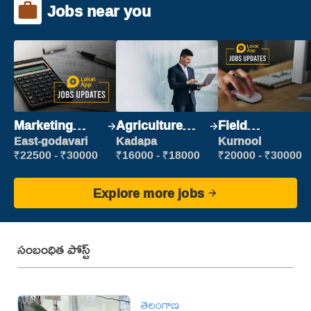
Jobs near you
Marketing
Agriculture
Field
Executive
Labour
Marketing
East-godavari
Kadapa
Kurnool
Executive
₹22500 - ₹30000
₹16000 - ₹18000
₹20000 - ₹30000
Explore more jobs
సంబంధిత పోస్ట్
తెలంగాణ