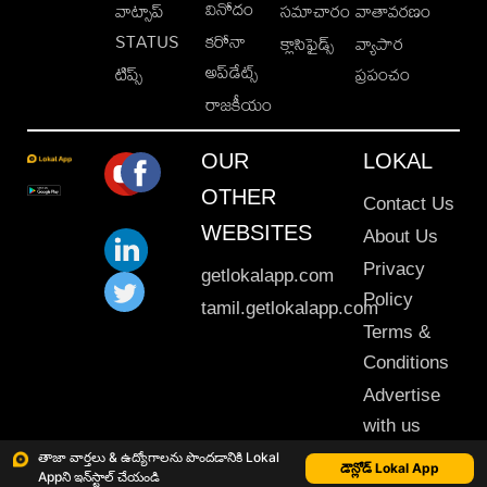
వినోదం
వాట్సాప్
సమాచారం
వాతావరణం
STATUS
కరోనా
క్లాసిఫైడ్స్
వ్యాపార
అప్‌డేట్స్
టిప్స్
ప్రపంచం
రాజకీయం
OUR
LOKAL
OTHER
Contact Us
WEBSITES
About Us
Privacy
getlokalapp.com
Policy
tamil.getlokalapp.com
Terms &
Conditions
Advertise
with us
Sitemap
తాజా వార్తలు & ఉద్యోగాలను పొందడానికి Lokal
డౌన్లోడ్ Lokal App
Appని ఇన్‌స్టాల్ చేయండి
This material may not be published, transmitted, rewritten or redistributed. © 2020 Lokal App. All rights reserved.