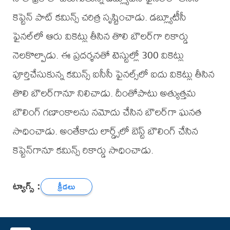
కెప్టెన్ పాట్ కమిన్స్ చరిత్ర సృష్టించాడు. డబ్ల్యూటీసీ
ఫైనల్‌లో ఆరు వికెట్లు తీసిన తొలి బౌలర్‌గా రికార్డు
నెలకొల్పాడు. ఈ ప్రదర్శనతో టెస్టుల్లో 300 వికెట్లు
పూర్తిచేసుకున్న కమిన్స్ ఐసీసీ ఫైనల్స్‌లో ఐదు వికెట్లు తీసిన
తొలి బౌలర్‌గానూ నిలిచాడు. దీంతోపాటు అత్యుత్తమ
బౌలింగ్ గణాంకాలను నమోదు చేసిన బౌలర్‌గా ఘనత
సాధించాడు. అంతేకాదు లార్డ్స్‌లో బెస్ట్ బౌలింగ్ చేసిన
కెప్టెన్‌గానూ కమిన్స్ రికార్డు సాధించాడు.
ట్యాగ్స్ :
క్రీడలు