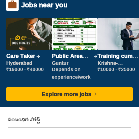
Jobs near you
Care Taker
Public Area
Training cum
Cleaner
Placement
Hyderabad
Guntur
Krishna-
vijayawada
₹19000 - ₹40000
Depends on
₹10000 - ₹25000
experience/work
Explore more jobs
సంబంధిత పోస్ట్