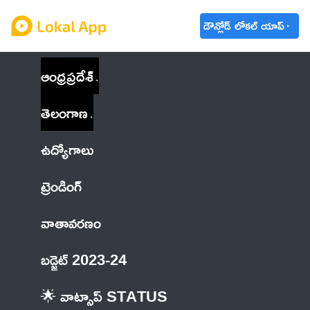
డౌన్లోడ్ లోకల్ యాప్
ఆంధ్రప్రదేశ్
తెలంగాణ
ఉద్యోగాలు
ట్రెండింగ్
వాతావరణం
బడ్జెట్ 2023-24
🌟 వాట్సాప్ STATUS