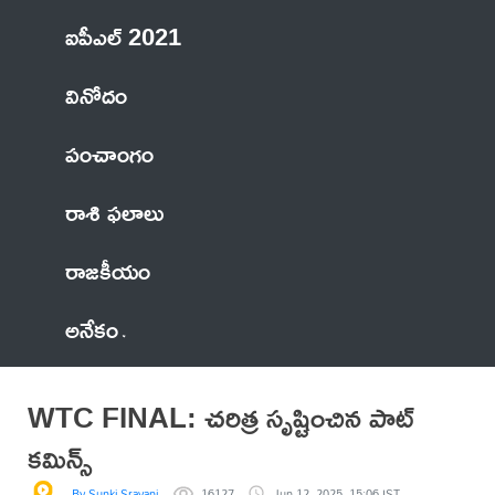
ఐపీఎల్ 2021
వినోదం
పంచాంగం
రాశి ఫలాలు
రాజకీయం
అనేకం
WTC FINAL: చరిత్ర సృష్టించిన పాట్
కమిన్స్
By Sunki Sravani
16127
Jun 12, 2025, 15:06 IST