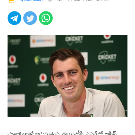
సౌతాఫ్రికాతో జరుగుతున్న డబ్ల్యూటీసీ ఫైనల్‌లో ఆసీస్