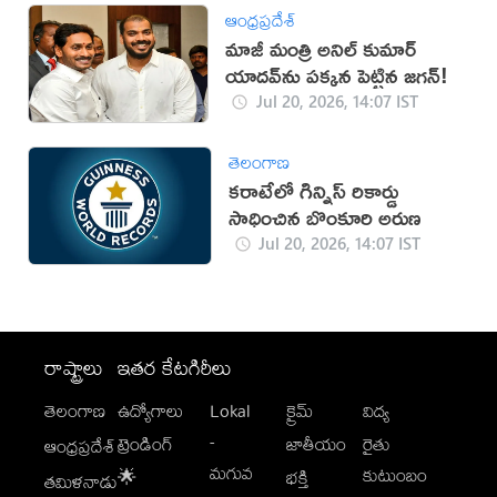
ఆంధ్రప్రదేశ్
మాజీ మంత్రి అనిల్ కుమార్
యాదవ్‌ను పక్కన పెట్టిన జగన్!
Jul 20, 2026, 14:07 IST
తెలంగాణ
కరాటేలో గిన్నిస్ రికార్డు
సాధించిన బొంకూరి అరుణ
Jul 20, 2026, 14:07 IST
రాష్ట్రాలు
ఇతర కేటగిరీలు
తెలంగాణ
ఉద్యోగాలు
Lokal
క్రైమ్
విద్య
-
ట్రెండింగ్
జాతీయం
రైతు
ఆంధ్రప్రదేశ్
మగువ
కుటుంబం
🌟
భక్తి
తమిళనాడు