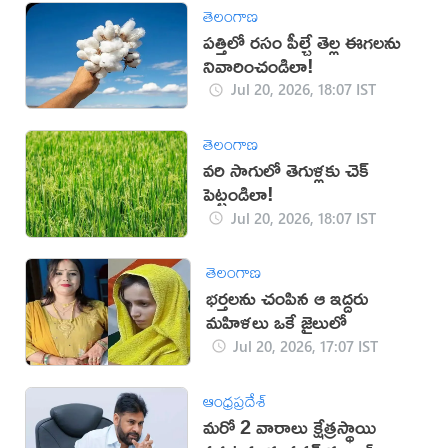
తెలంగాణ
పత్తిలో రసం పీల్చే తెల్ల ఈగలను
నివారించండిలా!
Jul 20, 2026, 18:07 IST
తెలంగాణ
వరి సాగులో తెగుళ్లకు చెక్
పెట్టండిలా!
Jul 20, 2026, 18:07 IST
తెలంగాణ
భర్తలను చంపిన ఆ ఇద్దరు
మహిళలు ఒకే జైలులో
Jul 20, 2026, 17:07 IST
ఆంధ్రప్రదేశ్
మరో 2 వారాలు క్షేత్రస్థాయి