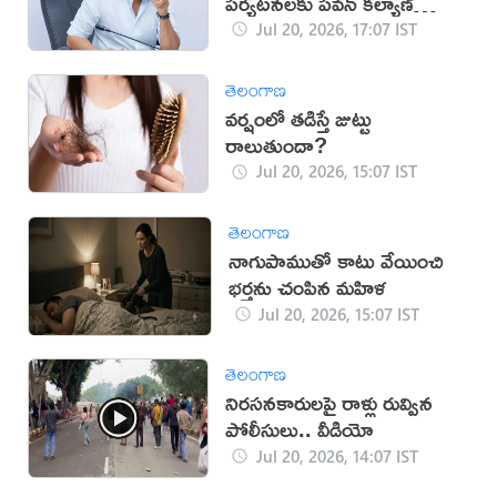
పర్యటనలకు పవన్ కల్యాణ్
దూరం
Jul 20, 2026, 17:07 IST
తెలంగాణ
వర్షంలో తడిస్తే జుట్టు
రాలుతుందా?
Jul 20, 2026, 15:07 IST
తెలంగాణ
నాగుపాముతో కాటు వేయించి
భర్తను చంపిన మహిళ
Jul 20, 2026, 15:07 IST
తెలంగాణ
నిరసనకారులపై రాళ్లు రువ్విన
పోలీసులు.. వీడియో
Jul 20, 2026, 14:07 IST