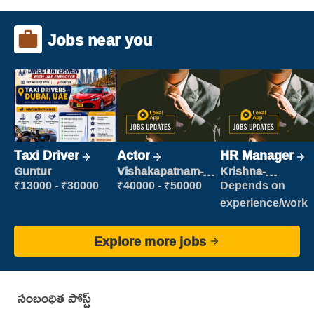
Jobs near you
Taxi Driver
Actor
HR Manager
Guntur
Vishakapatnam-
Krishna-
new
vijayawada
₹13000 - ₹30000
₹40000 - ₹50000
Depends on
experience/work
Explore more jobs
సంబంధిత పోస్ట్