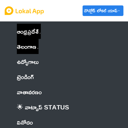
డౌన్లోడ్ లోకల్ యాప్
ఆంధ్రప్రదేశ్
తెలంగాణ
ఉద్యోగాలు
ట్రెండింగ్
వాతావరణం
🌟 వాట్సాప్ STATUS
వినోదం