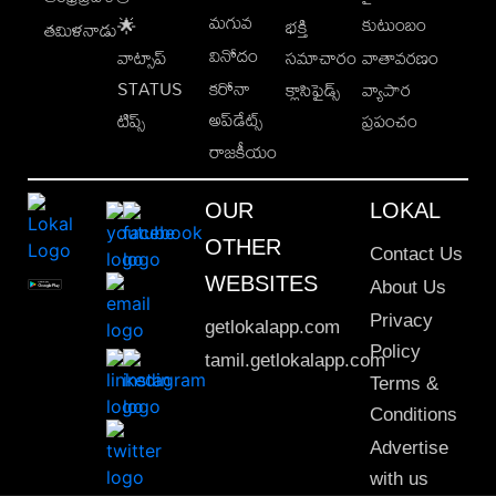
మగువ
కుటుంబం
🌟
భక్తి
తమిళనాడు
వినోదం
వాట్సాప్
సమాచారం
వాతావరణం
STATUS
కరోనా
క్లాసిఫైడ్స్
వ్యాపార
అప్‌డేట్స్
టిప్స్
ప్రపంచం
రాజకీయం
OUR
LOKAL
OTHER
Contact Us
WEBSITES
About Us
Privacy
getlokalapp.com
Policy
tamil.getlokalapp.com
Terms &
Conditions
Advertise
with us