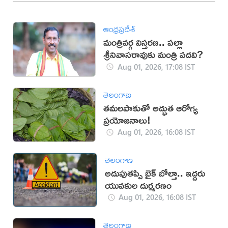
ఆంధ్రప్రదేశ్
మంత్రివర్గ విస్తరణ.. పల్లా
శ్రీనివాసరావుకు మంత్రి పదవి?
Aug 01, 2026, 17:08 IST
తెలంగాణ
తమలపాకుతో అద్భుత ఆరోగ్య
ప్రయోజనాలు!
Aug 01, 2026, 16:08 IST
తెలంగాణ
అదుపుతప్పి బైక్ బోల్తా.. ఇద్దరు
యువకుల దుర్మరణం
Aug 01, 2026, 16:08 IST
తెలంగాణ