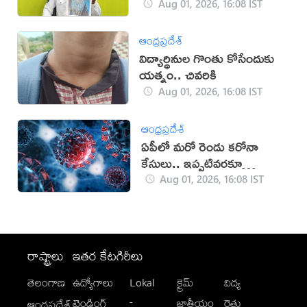
Aug 01, 2026, 16:08 IST
ఆంధ్రప్రదేశ్
విద్యార్థినుల గొంతు కోసేందుకు
యత్నం.. చివరికి
Aug 01, 2026, 16:08 IST
ఆంధ్రప్రదేశ్
ఏపీలో మరో రెండు కరోనా
కేసులు.. ఇప్పటివరకూ
ఎన్నంటే?
Aug 01, 2026, 16:08 IST
రాష్ట్రాలు
ఇతర కేటగిరీలు
తెలంగాణ
ఉద్యోగాలు
Lokal
క్రైమ్
విద్య
-
ట్రెండింగ్
జాతీయం
రైతు
ఆంధ్రప్రదేశ్