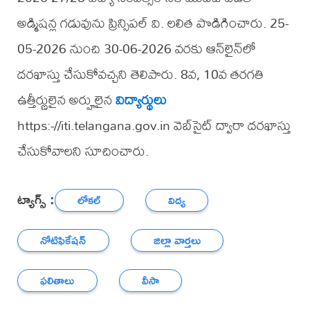
అడ్మిషన్ల గడువును ప్రిన్సిపల్ వి. లలిత పొడిగించారు. 25-
05-2026 నుంచి 30-06-2026 వరకు ఆన్‌లైన్‌లో
దరఖాస్తు చేసుకోవచ్చని తెలిపారు. 8వ, 10వ తరగతి
ఉత్తీర్ణులైన అర్హులైన
విద్యార్థులు
https:-//iti.telangana.gov.in వెబ్‌సైట్ ద్వారా దరఖాస్తు
చేసుకోవాలని సూచించారు.
ట్యాగ్స్ :
లోకల్
విద్య
నోటిఫికేషన్
జిల్లా వార్తలు
ఫలితాలు
వీసా