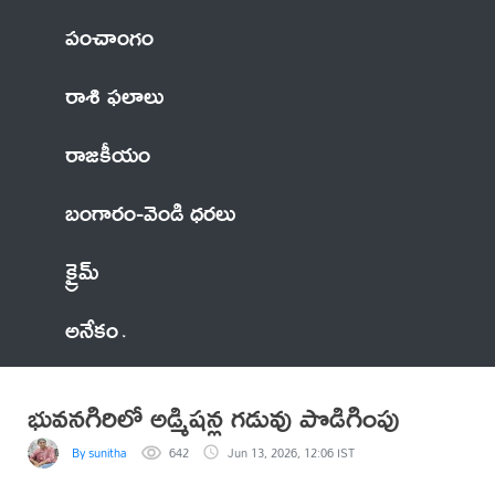
పంచాంగం
రాశి ఫలాలు
రాజకీయం
బంగారం-వెండి ధరలు
క్రైమ్
అనేకం
భువనగిరిలో అడ్మిషన్ల గడువు పొడిగింపు
By sunitha
642
Jun 13, 2026, 12:06 IST