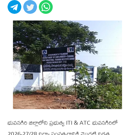
భువనగిరి జిల్లాలోని ప్రభుత్వ ITI & ATC భువనగిరిలో
2026-27/28 విద్యా సంవత్సరానికి మొదటి విడత