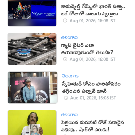
కామన్వెల్త్ గేమ్స్‌లో భారత్‌ సత్తా..
ఒకే రోజులో నాలుగు స్వర్ణాలు
Aug 01, 2026, 16:08 IST
తెలంగాణ
గ్యాస్ లైటర్ ఎలా
తయారవుతుందో తెలుసా?
Aug 01, 2026, 16:08 IST
తెలంగాణ
స్నేహితుడి కోసం పారితోషికం
తగ్గించిన సల్మాన్ ఖాన్
Aug 01, 2026, 16:08 IST
తెలంగాణ
పెళ్లయిన మరుసటి రోజే పరారైన
వధువు.. షాక్‌లో వరుడు!