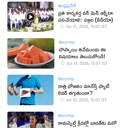
ఆంధ్రప్రదేశ్
ప్రతి కార్యకర్త వన్ మెన్ ఆర్మీలా
పనిచేయాలి: సజ్జల (వీడియో)
Jul 31, 2026, 15:07 IST
తెలంగాణ
బొప్పాయి తినేముందు ఈ
విషయాలు తెలుసుకోండి!
Jul 31, 2026, 15:07 IST
తెలంగాణ
రాత్రి భోజనం మానేస్తే ఫ్యాటీ
లివర్ తగ్గుతుందా?
Jul 31, 2026, 15:07 IST
తెలంగాణ
కామన్వెల్త్ క్రీడల్లో భారత్‌కు మరో