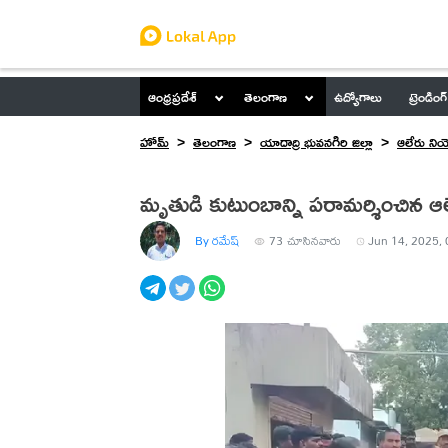
ఆంధ్రప్రదేశ్
తెలంగాణ
ఉద్యోగాలు
ట్రెండింగ్
హోమ్
తెలంగాణ
యాదాద్రి భువనగిరి జిల్లా
ఆలేరు ని
మృతుడి కుటుంబాన్ని పరామర్శించిన ఆలే
By రమేష్
73
చూసినవారు
Jun 14, 2025, 