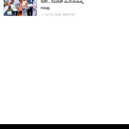
SIR.. రేపటితో ముగియనున్న
గడువు
Jul 13, 2026, 00:07 IST