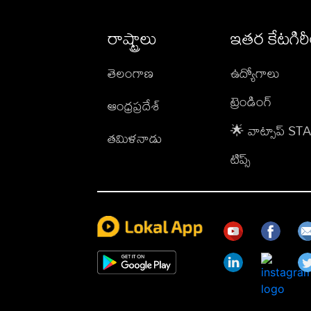
రాష్ట్రాలు
ఇతర కేటగిర
తెలంగాణ
ఉద్యోగాలు
ట్రెండింగ్
ఆంధ్రప్రదేశ్
🌟 వాట్సాప్ S
తమిళనాడు
టిప్స్