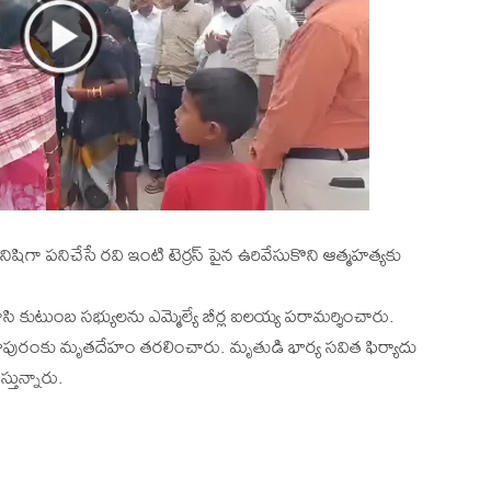
నిషిగా పనిచేసే రవి ఇంటి టెర్రస్ పైన ఉరివేసుకొని ఆత్మహత్యకు
చూసి కుటుంబ సభ్యులను ఎమ్మెల్యే బీర్ల ఐలయ్య పరామర్శించారు.
ైదాపురంకు మృతదేహం తరలించారు. మృతుడి భార్య సవిత ఫిర్యాదు
్తున్నారు.