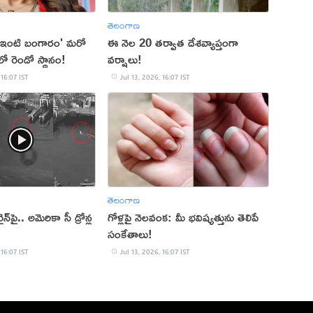
తెలంగాణ
ఇంటి బంగారం' మరో
ఈ నెల 20 తర్వాత దేశవ్యాప్తంగా
్‌లో రెండో స్థానం!
వర్షాలు!
 16:07 IST
Jul 13, 2026, 16:07 IST
తెలంగాణ
న్‌పై.. అమెరికా సీ డ్రోన్ల
గోళ్లపై నెలవంక: మీ భవిష్యత్తును తెలిపే
సంకేతాలు!
 16:07 IST
Jul 13, 2026, 16:07 IST