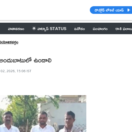
డౌన్లోడ్ లోకల్ యాప్
వాతావరణం
🌟 వాట్సాప్ STATUS
వినోదం
పంచాంగం
రాశి ఫలాల
నియోజకవర్గం
లకు అందుబాటులో ఉండాలి
 02, 2026, 15:06 IST