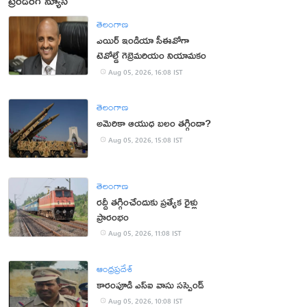
ట్రెండింగ్ న్యూస్
తెలంగాణ
ఎయిర్ ఇండియా సీఈవోగా
టెవోల్డే గెబ్రెమరియం నియామకం
Aug 05, 2026, 16:08 IST
తెలంగాణ
అమెరికా ఆయుధ బలం తగ్గిందా?
Aug 05, 2026, 15:08 IST
తెలంగాణ
రద్దీ తగ్గించేందుకు ప్రత్యేక రైళ్లు
ప్రారంభం
Aug 05, 2026, 11:08 IST
ఆంధ్రప్రదేశ్
కారంపూడి ఎస్ఐ వాసు స‌స్పెండ్‌
Aug 05, 2026, 10:08 IST