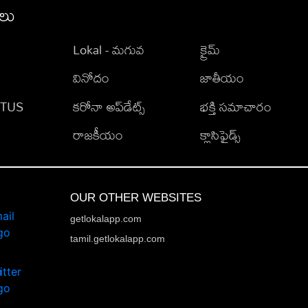
ీలు
Lokal - మగువ
క్రైమ్
వినోదం
జాతీయం
TATUS
కరోనా అప్‌డేట్స్
భక్తి సమాచారం
రాజకీయం
క్లాసిఫైడ్స్
OUR OTHER WEBSITES
getlokalapp.com
tamil.getlokalapp.com