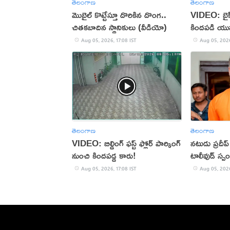
తెలంగాణ
తెలంగాణ
మొబైల్ కొట్టేస్తూ దొరికిన దొంగ..
VIDEO: బైక్‌న
చితకబాదిన స్థానికులు (వీడియో)
కిందపడి యు
Aug 05, 2026, 17:08 IST
Aug 05, 2026
తెలంగాణ
తెలంగాణ
VIDEO: బిల్డింగ్ ఫస్ట్ ఫ్లోర్ పార్కింగ్
నటుడు ప్రదీ
నుంచి కిందపడ్డ కారు!
టాలీవుడ్ స్ప
Aug 05, 2026, 17:08 IST
Aug 05, 2026