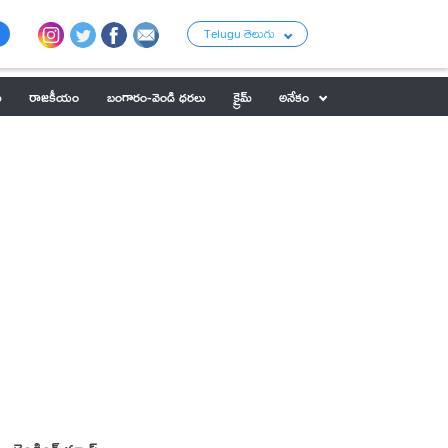
Telugu తెలుగు
ు
రాజకీయం
బంగారం-వెండి ధరలు
క్రైమ్
అనేకం