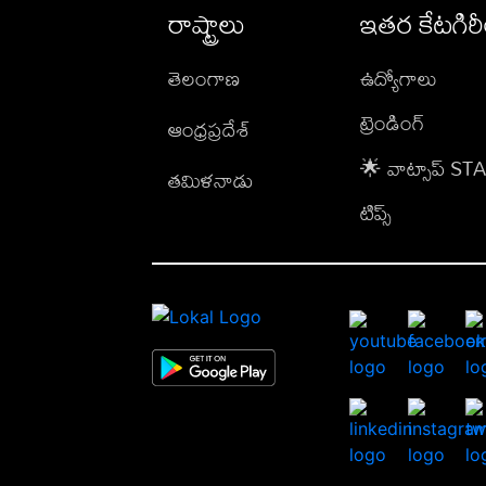
రాష్ట్రాలు
ఇతర కేటగిర
తెలంగాణ
ఉద్యోగాలు
ట్రెండింగ్
ఆంధ్రప్రదేశ్
🌟 వాట్సాప్ S
తమిళనాడు
టిప్స్