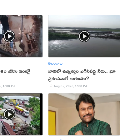
తెలంగాణ
ం వేసిన ఇంట్లో
బావిలో ఉవ్వెత్తున ఎగిసిపడ్డ నీరు.. భూ
ప్రకంపనాలే కారణమా?
, 17:08 IST
Aug 05, 2026, 17:08 IST