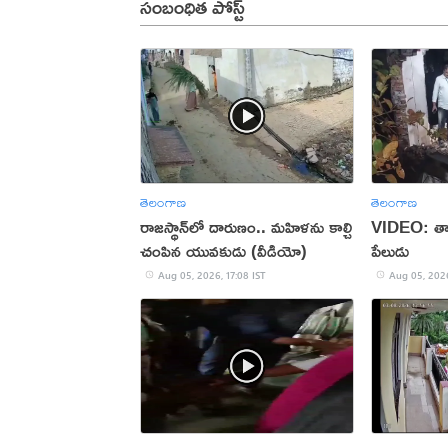
సంబంధిత పోస్ట్
తెలంగాణ
తెలంగాణ
రాజస్థాన్‌లో దారుణం.. మహిళను కాల్చి
VIDEO: తాళ
చంపిన యువకుడు (వీడియో)
పేలుడు
Aug 05, 2026, 17:08 IST
Aug 05, 2026