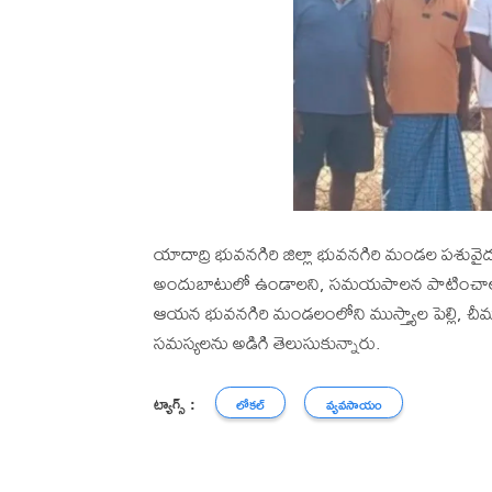
యాదాద్రి భువనగిరి జిల్లా భువనగిరి మండల పశువైద్యశా
అందుబాటులో ఉండాలని, సమయపాలన పాటించాలని జీఎ
ఆయన భువనగిరి మండలంలోని ముస్త్యాల పెల్లి, చీమ
సమస్యలను అడిగి తెలుసుకున్నారు.
ట్యాగ్స్ :
లోకల్
వ్యవసాయం