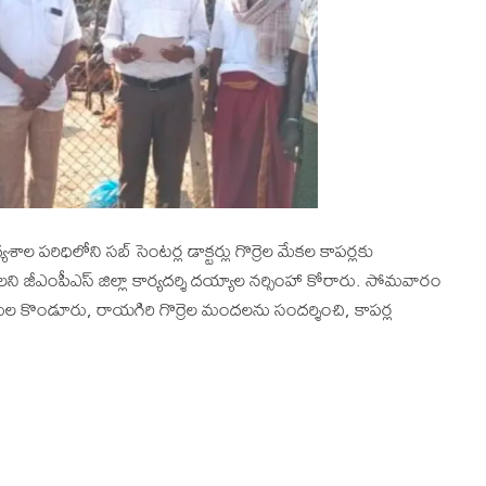
ల పరిధిలోని సబ్ సెంటర్ల డాక్టర్లు గొర్రెల మేకల కాపర్లకు
ంపీఎస్ జిల్లా కార్యదర్శి దయ్యాల నర్సింహా కోరారు. సోమవారం
ల కొండూరు, రాయగిరి గొర్రెల మందలను సందర్శించి, కాపర్ల