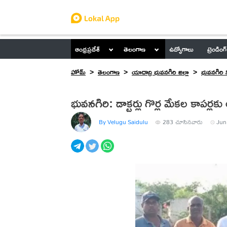
ఆంధ్రప్రదేశ్
తెలంగాణ
ఉద్యోగాలు
ట్రెండింగ్
హోమ్
తెలంగాణ
యాదాద్రి భువనగిరి జిల్లా
భువనగిరి 
భువనగిరి: డాక్టర్లు గొర్ల మేకల కాపర్
By Velugu Saidulu
283
చూసినవారు
Jun