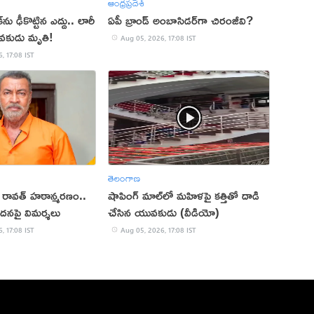
ఆంధ్రప్రదేశ్
ు ఢీకొట్టిన ఎద్దు.. లారీ
ఏపీ బ్రాండ్ అంబాసిడర్‌గా చిరంజీవి?
వకుడు మృతి!
Aug 05, 2026, 17:08 IST
, 17:08 IST
తెలంగాణ
ప్ రావత్ హఠాన్మరణం..
షాపింగ్ మాల్‌లో మహిళపై కత్తితో దాడి
ందనపై విమర్శలు
చేసిన యువకుడు (వీడియో)
, 17:08 IST
Aug 05, 2026, 17:08 IST