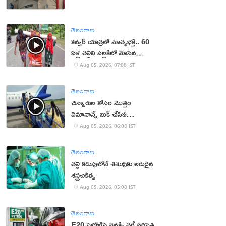
తెలంగాణ
కన్వర్ యాత్రలో మాతృభక్తి.. 60
ఏళ్ల తల్లిని పల్లకిలో మోసిన
కొడుకు, కోడలు!
Aug 05, 2026, 07:08 IST
తెలంగాణ
చిన్నారుల కోసం మొత్తం
విమానాన్నే బుక్ చేసిన
యూట్యూబర్
Aug 05, 2026, 06:08 IST
తెలంగాణ
తల్లి కడుపులోనే శిశువుకు అరుదైన
శస్త్రచికిత్స
Aug 05, 2026, 05:08 IST
తెలంగాణ
E20 పెట్రోల్‌పై వెనక్కి తగ్గే పరిస్థితి