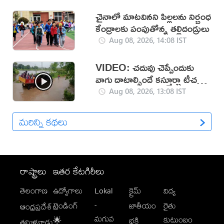
చైనాలో మాటవినని పిల్లలను నిర్బంధ
కేంద్రాలకు పంపుతోన్న తల్లిదండ్రులు
Aug 08, 2026, 14:08 IST
VIDEO: చదువు చెప్పేందుకు
వాగు దాటాల్సిందే కస్తూర్బా టీచర్ల
కష్టాలు!
Aug 08, 2026, 13:08 IST
మరిన్ని కథలు
రాష్ట్రాలు
ఇతర కేటగిరీలు
తెలంగాణ
ఉద్యోగాలు
Lokal
క్రైమ్
విద్య
-
ట్రెండింగ్
జాతీయం
రైతు
ఆంధ్రప్రదేశ్
మగువ
కుటుంబం
🌟
భక్తి
తమిళనాడు