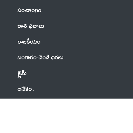
పంచాంగం
రాశి ఫలాలు
రాజకీయం
బంగారం-వెండి ధరలు
క్రైమ్
అనేకం