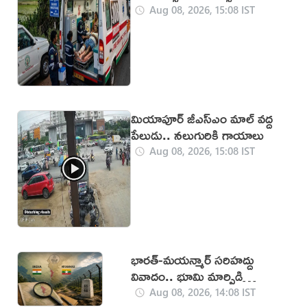
Aug 08, 2026, 15:08 IST
మియాపూర్‌ జీఎస్‌ఎం మాల్‌ వద్ద
పేలుడు.. నలుగురికి గాయాలు
Aug 08, 2026, 15:08 IST
భారత్-మయన్మార్ సరిహద్దు
వివాదం.. భూమి మార్పిడి
ప్రతిపాదనలు
Aug 08, 2026, 14:08 IST