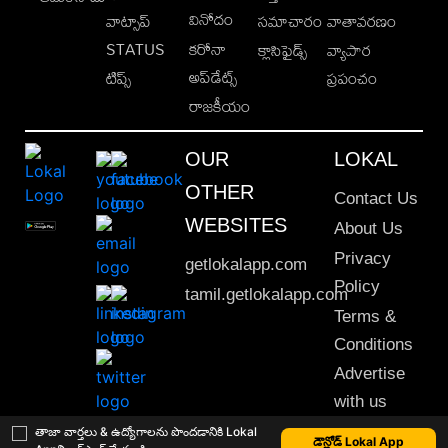
వినోదం
వాట్సాప్
సమాచారం
వాతావరణం
STATUS
కరోనా
క్లాసిఫైడ్స్
వ్యాపార
అప్‌డేట్స్
టిప్స్
ప్రపంచం
రాజకీయం
OUR
LOKAL
OTHER
Contact Us
WEBSITES
About Us
Privacy
getlokalapp.com
Policy
tamil.getlokalapp.com
Terms &
Conditions
Advertise
with us
Sitemap
తాజా వార్తలు & ఉద్యోగాలను పొందడానికి Lokal
డౌన్లోడ్ Lokal App