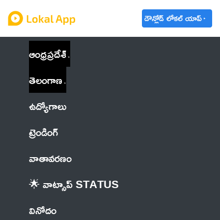
డౌన్లోడ్ లోకల్ యాప్
ఆంధ్రప్రదేశ్
తెలంగాణ
ఉద్యోగాలు
ట్రెండింగ్
వాతావరణం
🌟 వాట్సాప్ STATUS
వినోదం