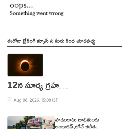
ఈరోజు బ్రేకింగ్ న్యూస్ ని మీరు కింద చూడవచ్చు
12న సూర్య గ్రహణం..
భారత్‌లో ప్రభావం
Aug 08, 2026, 15:08 IST
ఉంటుందా?
పాముకాటు బాధితులకు
అంబులెన్స్‌లోనే చికిత్స