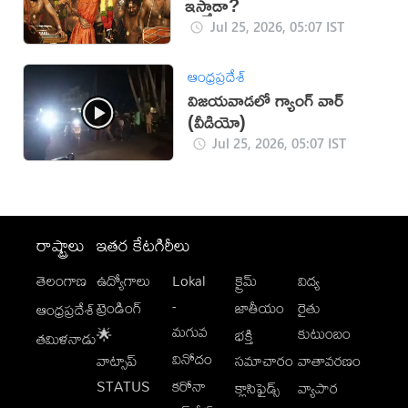
ఇస్తాడా?
Jul 25, 2026, 05:07 IST
ఆంధ్రప్రదేశ్
విజయవాడలో గ్యాంగ్ వార్
(వీడియో)
Jul 25, 2026, 05:07 IST
రాష్ట్రాలు
ఇతర కేటగిరీలు
తెలంగాణ
ఉద్యోగాలు
Lokal
క్రైమ్
విద్య
-
ట్రెండింగ్
జాతీయం
రైతు
ఆంధ్రప్రదేశ్
మగువ
కుటుంబం
🌟
భక్తి
తమిళనాడు
వినోదం
వాట్సాప్
సమాచారం
వాతావరణం
STATUS
కరోనా
క్లాసిఫైడ్స్
వ్యాపార