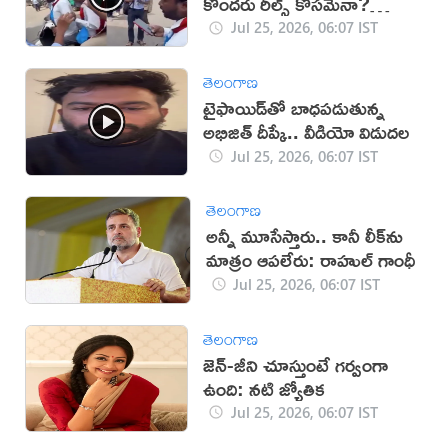
కొందరు రీల్స్ కోసమేనా?
(వీడియో)
Jul 25, 2026, 06:07 IST
తెలంగాణ
టైఫాయిడ్‌తో బాధపడుతున్న
అభిజిత్‌ దీప్కే.. వీడియో విడుదల
Jul 25, 2026, 06:07 IST
తెలంగాణ
అన్నీ మూసేస్తారు.. కానీ లీక్‌ను
మాత్రం ఆపలేరు: రాహుల్‌ గాంధీ
Jul 25, 2026, 06:07 IST
తెలంగాణ
జెన్‌-జీని చూస్తుంటే గర్వంగా
ఉంది: నటి జ్యోతిక
Jul 25, 2026, 06:07 IST