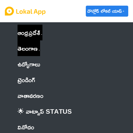
డౌన్లోడ్ లోకల్ యాప్
ఆంధ్రప్రదేశ్
తెలంగాణ
ఉద్యోగాలు
ట్రెండింగ్
వాతావరణం
🌟 వాట్సాప్ STATUS
వినోదం