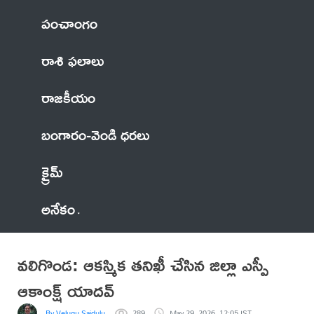
పంచాంగం
రాశి ఫలాలు
రాజకీయం
బంగారం-వెండి ధరలు
క్రైమ్
అనేకం
వలిగొండ: ఆకస్మిక తనిఖీ చేసిన జిల్లా ఎస్పీ
ఆకాంక్ష్ యాదవ్
By Velugu Saidulu
289
May 29, 2026, 12:05 IST