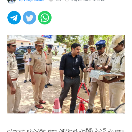
యాదాద్రి భువనగిరి జిల్లా వలిగొండ పోలీస్ స్టేషన్ ను జిల్లా