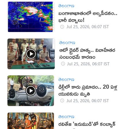
తెలంగాణ
బంగాళాఖాతంలో అల్పపీడనం..
భారీ వర్షాలు!
Jul 25, 2026, 06:07 IST
తెలంగాణ
ఆటో డ్రైవర్ హత్య.. వివాహేతర
సంబంధమే కారణం
Jul 25, 2026, 06:07 IST
తెలంగాణ
ఢిల్లీలో కారు ప్రమాదం.. 20 ఏళ్ల
యువకుడు మృతి
Jul 25, 2026, 06:07 IST
తెలంగాణ
రవితేజ 'ఇరుముడి'తో కంబ్యాక్