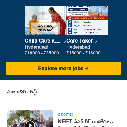
Child Care and
Care Taker
Patient care
Hyderabad
Hyderabad
₹16000 - ₹35000
₹15000 - ₹18000
Explore more jobs
సంబంధిత పోస్ట్
తెలంగాణ
NEET పేపర్ లీక్ ఆందోళన..