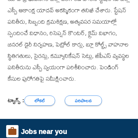
ఎస్పీ ఆకాంక్ష యాదవ్ అకస్మికంగా తనిఖీ చేశారు. స్టేషన్
పనితీరు, సిబ్బంది క్రమశిక్షణ, అత్యవసర సమయాల్లో
స్పందించే విధానం, రిసెప్షన్ కౌంటర్, క్రైమ్ విభాగం,
జనరల్ డైరీ నిర్వహణ, పెట్రోల్ కార్లు, బ్లూ కోల్ట్స్ వాహనాల
స్థితిగతులు, సైరన్లు, కమ్యూనికేషన్ సెట్లు, జీపీఎస్ వ్యవస్థల
పనితీరును ఎస్పీ స్వయంగా పరిశీలించారు. పెండింగ్
కేసుల పురోగతిపై సమీక్షించారు.
ట్యాగ్స్ :
లోకల్
పరిపాలన
Jobs near you