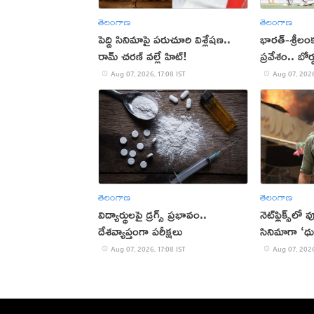
తెలంగాణ
తెలంగాణ
పెద్ది సినిమాపై పరుచూరి విశ్లేషణ..
భారత్-శ్రీలం
రామ్ చరణ్ వల్లే హిట్!
ప్రవేశం.. బోర
Aug 07, 2026, 17:08 IST
Aug 07, 2026
తెలంగాణ
తెలంగాణ
విద్యార్థులపై డ్రగ్స్ ప్రభావం..
నెట్‌ఫ్లిక్స్‌లో
దేశవ్యాప్తంగా పరీక్షలు
సినిమాగా ‘ధు
Aug 07, 2026, 17:08 IST
Aug 07, 2026