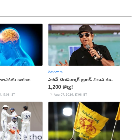
తెలంగాణ
 అలసటకు కారణం
సచిన్ టెండూల్కర్ బ్రాండ్ విలువ రూ.
1,200 కోట్లు!
, 17:08 IST
Aug 07, 2026, 17:08 IST