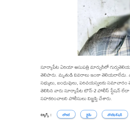
సూర్యాపేట ఏరియా ఆసుపత్రి మార్చురీలో గుర్తుతెలియన
తెలిపారు. మృతుడి వివరాలు ఇంకా తెలియరాలేదు. ఫొటోల
సభ్యులు, బంధువులు, పరిచయస్తులకు సమాచారం తెల
తెలిసిన వారు సూర్యాపేట టౌన్-2 పోలీస్ స్టేషన్ 
సహకరించాలని పోలీసులు విజ్ఞప్తి చేశారు.
ట్యాగ్స్ :
లోకల్
క్రైమ్
నోటిఫికేషన్