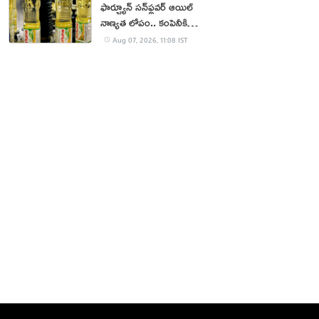
ఫార్చ్యూన్ సన్‌ఫ్లవర్ ఆయిల్
నాణ్యత లోపం.. కంపెనీకి
జరిమానా
Aug 07, 2026, 11:08 IST