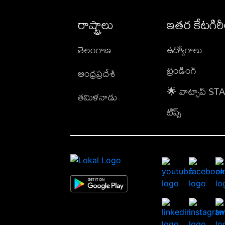
రాష్ట్రాలు
ఇతర కేటగిర
తెలంగాణ
ఉద్యోగాలు
ట్రెండింగ్
ఆంధ్రప్రదేశ్
🌟 వాట్సాప్ S
తమిళనాడు
టిప్స్