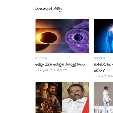
సంబంధిత పోస్ట్
తెలంగాణ
తెలంగాణ
ఆగస్టు 12న అరుదైన సూర్యగ్రహణం
మతిమరుపు,
ఇదేనా?
Aug 07, 2026, 17:08 IST
Aug 07, 2026