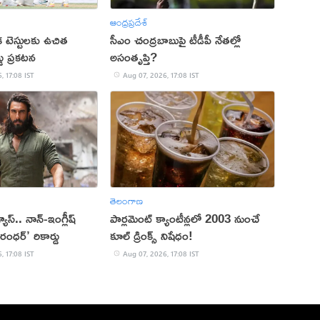
ఆంధ్రప్రదేశ్
క టెస్టులకు ఉచిత
సీఎం చంద్రబాబుపై టీడీపీ నేతల్లో
్డు ప్రకటన
అసంతృప్తి?
, 17:08 IST
Aug 07, 2026, 17:08 IST
తెలంగాణ
 వ్యూస్.. నాన్-ఇంగ్లీష్
పార్లమెంట్ క్యాంటీన్లలో 2003 నుంచే
రంధర్’ రికార్డు
కూల్ డ్రింక్స్ నిషేధం!
, 17:08 IST
Aug 07, 2026, 17:08 IST