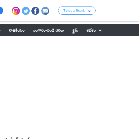
Telugu తెలుగు
ు
రాజకీయం
బంగారం-వెండి ధరలు
క్రైమ్
అనేకం