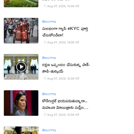
Aug 07, 2026, 15:08 IST
తెలంగాణ
సులభంగా గ్యాస్ eKYC పూర్తి
చేసుకోండిలా!
Aug 07, 2026, 14:08 IST
తెలంగాణ
రక్షణ ఒప్పందం చేసుకున్న పాక్‌-
సౌదీ-తుర్కియే
Aug 07, 2026, 12:08 IST
తెలంగాణ
కోడిగుడ్లకే భయపడుతున్నారా..
మహువా మోయిత్రాకు సుప్రీం
చురకలు
Aug 07, 2026, 12:08 IST
తెలంగాణ