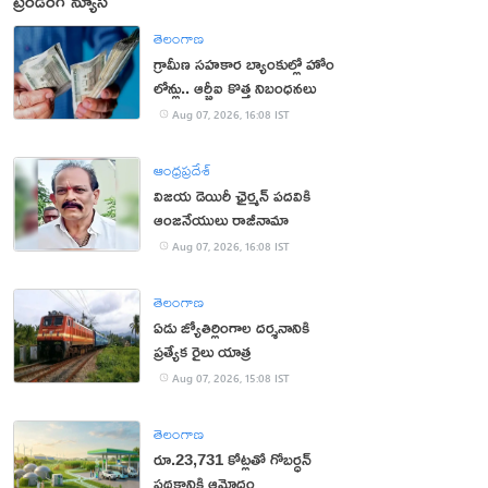
ట్రెండింగ్ న్యూస్
తెలంగాణ
గ్రామీణ సహకార బ్యాంకుల్లో హోం
లోన్లు.. ఆర్బీఐ కొత్త నిబంధనలు
Aug 07, 2026, 16:08 IST
ఆంధ్రప్రదేశ్
విజయ డెయిరీ ఛైర్మన్ పదవికి
ఆంజనేయులు రాజీనామా
Aug 07, 2026, 16:08 IST
తెలంగాణ
ఏడు జ్యోతిర్లింగాల దర్శనానికి
ప్రత్యేక రైలు యాత్ర
Aug 07, 2026, 15:08 IST
తెలంగాణ
రూ.23,731 కోట్లతో గోబర్ధన్
పథకానికి ఆమోదం