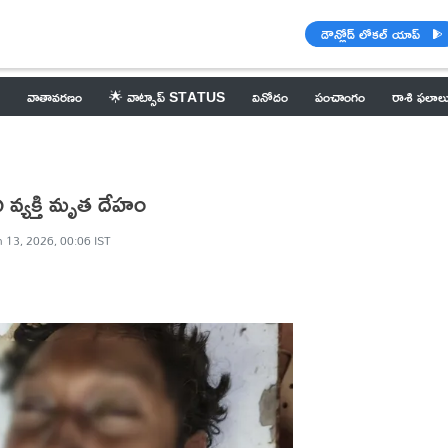
డౌన్లోడ్ లోకల్ యాప్
వాతావరణం
🌟 వాట్సాప్ STATUS
వినోదం
పంచాంగం
రాశి ఫలాల
ి వ్యక్తి మృత దేహం
 13, 2026, 00:06 IST