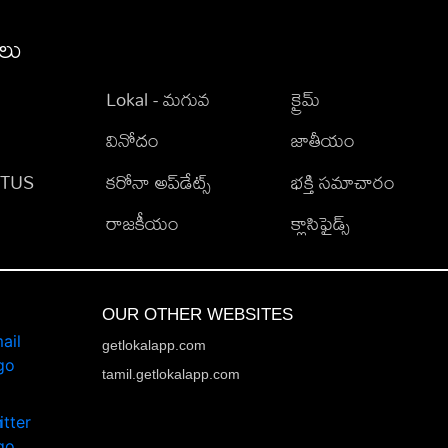
ీలు
Lokal - మగువ
క్రైమ్
వినోదం
జాతీయం
TATUS
కరోనా అప్‌డేట్స్
భక్తి సమాచారం
రాజకీయం
క్లాసిఫైడ్స్
OUR OTHER WEBSITES
getlokalapp.com
tamil.getlokalapp.com