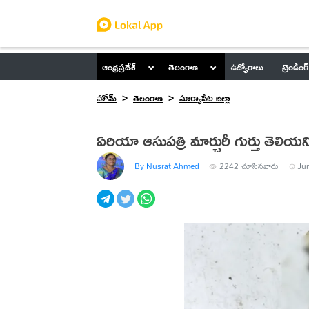
ఆంధ్రప్రదేశ్
తెలంగాణ
ఉద్యోగాలు
ట్రెండింగ్
హోమ్
తెలంగాణ
సూర్యాపేట జిల్లా
ఏరియా ఆసుపత్రి మార్చురీ గుర్తు తెలియన
By Nusrat Ahmed
2242
చూసినవారు
Jun