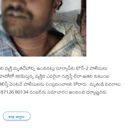
ి వ్యక్తి మృతదేహాన్ని ఉంచినట్లు సూర్యాపేట టౌన్-2 పోలీసులు
ో కనిపిస్తున్న వ్యక్తిని ఎవరైనా గుర్తిస్తే లేదా అతని కుటుంబ
ిస్తే వెంటనే పోలీసులను సంప్రదించాలని కోరారు. మృతుడి వివరాలు
లేదా 87126 80134 నంబర్‌కు సమాచారం అందించి దర్యాప్తునకు
జిల్లా వార్తలు