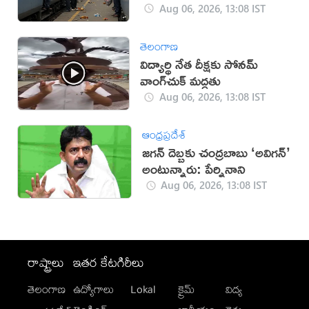
Aug 06, 2026, 13:08 IST
తెలంగాణ
విద్యార్థి నేత దీక్షకు సోనమ్
వాంగ్‌చుక్ మద్దతు
Aug 06, 2026, 13:08 IST
ఆంధ్రప్రదేశ్
జగన్ దెబ్బకు చంద్రబాబు ‘అవిగన్’
అంటున్నారు: పేర్నినాని
Aug 06, 2026, 13:08 IST
రాష్ట్రాలు
ఇతర కేటగిరీలు
తెలంగాణ
ఉద్యోగాలు
Lokal
క్రైమ్
విద్య
-