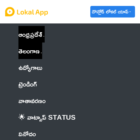
డౌన్లోడ్ లోకల్ యాప్
ఆంధ్రప్రదేశ్
తెలంగాణ
ఉద్యోగాలు
ట్రెండింగ్
వాతావరణం
🌟 వాట్సాప్ STATUS
వినోదం