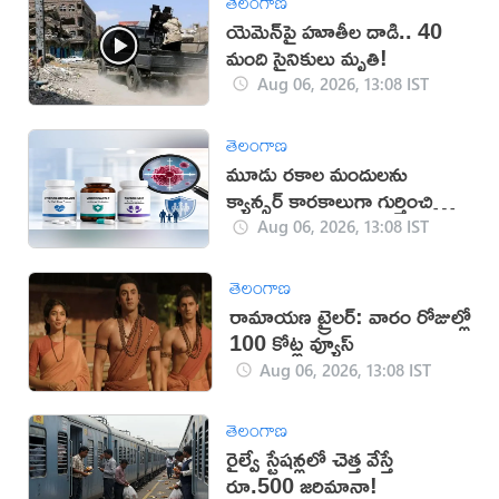
తెలంగాణ
యెమెన్‌పై హూతీల దాడి.. 40
మంది సైనికులు మృతి!
Aug 06, 2026, 13:08 IST
తెలంగాణ
మూడు రకాల మందులను
క్యాన్సర్ కారకాలుగా గుర్తించిన
WHO
Aug 06, 2026, 13:08 IST
తెలంగాణ
రామాయణ ట్రైలర్: వారం రోజుల్లో
100 కోట్ల వ్యూస్
Aug 06, 2026, 13:08 IST
తెలంగాణ
రైల్వే స్టేషన్లలో చెత్త వేస్తే
రూ.500 జరిమానా!