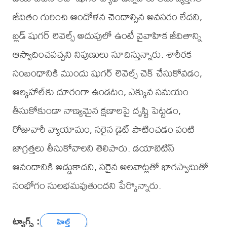
జీవితం గురించి ఆందోళన చెందాల్సిన అవసరం లేదని,
బ్లడ్ షుగర్ లెవెల్స్ అదుపులో ఉంటే వైవాహిక జీవితాన్ని
ఆస్వాదించవచ్చని నిపుణులు సూచిస్తున్నారు. శారీరక
సంబంధానికి ముందు షుగర్ లెవెల్స్ చెక్ చేసుకోవడం,
ఆల్కహాల్‌కు దూరంగా ఉండటం, ఎక్కువ సమయం
తీసుకోకుండా నాణ్యమైన క్షణాలపై దృష్టి పెట్టడం,
రోజువారీ వ్యాయామం, సరైన డైట్ పాటించడం వంటి
జాగ్రత్తలు తీసుకోవాలని తెలిపారు. డయాబెటిస్
ఆనందానికి అడ్డుకాదని, సరైన అలవాట్లతో భాగస్వామితో
సంభోగం సులభమవుతుందని పేర్కొన్నారు.
ట్యాగ్స్ :
హెల్త్