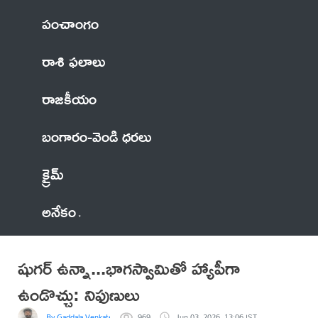
పంచాంగం
రాశి ఫలాలు
రాజకీయం
బంగారం-వెండి ధరలు
క్రైమ్
అనేకం
షుగర్ ఉన్నా...భాగస్వామితో హ్యాపీగా
ఉండొచ్చు: నిఫుణులు
By Gaddala VenkateswaraRao
969
Jun 03, 2026, 13:06 IST