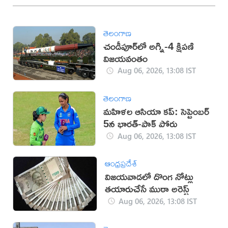
తెలంగాణ
చండీపూర్‌లో అగ్ని-4 క్షిపణి
విజయవంతం
Aug 06, 2026, 13:08 IST
తెలంగాణ
మహిళల ఆసియా కప్‌: సెప్టెంబర్
5న భారత్-పాక్ పోరు
Aug 06, 2026, 13:08 IST
ఆంధ్రప్రదేశ్
విజయవాడలో దొంగ నోట్లు
తయారుచేసే ముఠా అరెస్ట్
Aug 06, 2026, 13:08 IST