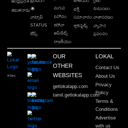
ట్రెండింగ్
జాతీయం
రైతు
ఆంధ్రప్రదేశ్
మగువ
కుటుంబం
🌟
భక్తి
తమిళనాడు
వినోదం
వాట్సాప్
సమాచారం
వాతావరణం
STATUS
కరోనా
క్లాసిఫైడ్స్
వ్యాపార
అప్‌డేట్స్
టిప్స్
ప్రపంచం
రాజకీయం
OUR
LOKAL
OTHER
Contact Us
WEBSITES
About Us
Privacy
getlokalapp.com
Policy
tamil.getlokalapp.com
Terms &
Conditions
Advertise
with us