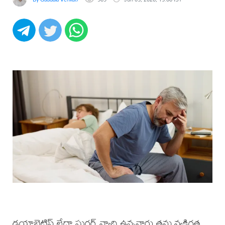
డయాబెటిస్ లేదా షుగర్ వ్యాధి ఉన్నవారు తమ వ్యక్తిగత