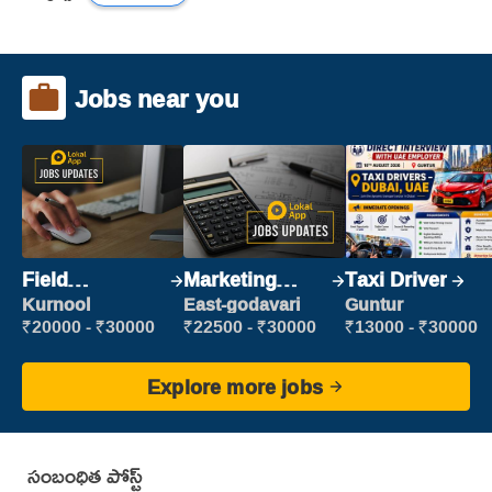
Jobs near you
Field
Marketing
Taxi Driver
Marketing
Executive
Kurnool
East-godavari
Guntur
Executive
₹20000 - ₹30000
₹22500 - ₹30000
₹13000 - ₹30000
Explore more jobs
సంబంధిత పోస్ట్