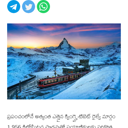
ప్రపంచంలోనే అత్యంత ఎత్తైన క్వింగ్హై-టిబెట్ రైల్వే మార్గం
1,956 కిలోమీటర్ల పొడవుతో ప్రయాణికులకు సరికొత్త