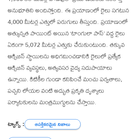
అనుభూతిని అందిస్తోంది. ఈ ప్రయాణంలో రైలు సగటున
4,000 మీటర్ల ఎత్తులో పరుగులు తీస్తుంది. ప్రయాణంలో
అత్యున్నత పాయింట్ అయిన ‘టాంగులా పాస్’ వద్ద రైలు
ఏకంగా 5,072 మీటర్ల ఎత్తుకు చేరుకుంటుంది. తక్కువ
ఆక్సిజన్ స్థాయిలను అధిగమించడానికి రైలులో ప్రత్యేక
ఆక్సిజన్ వ్యవస్థలు, అత్యవసర వైద్య సదుపాయాలు
ఉన్నాయి. కిటికీల గుండా కనిపించే మంచు పర్వతాలు,
పచ్చని లోయల వంటి అద్భుత ప్రకృతి దృశ్యాలు
పర్యాటకులను మంత్రముగ్ధులను చేస్తాయి.
ట్యాగ్స్ :
ఆసక్తికరమైన నిజాలు