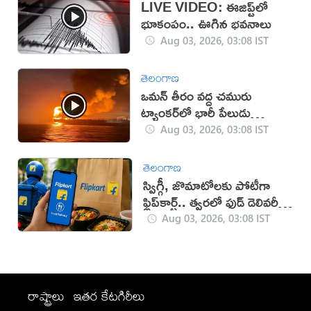
LIVE VIDEO: ఈజిప్ట్‌లో
భూకంపం.. ఊగిన భవనాలు
Aug 03, 2026, 03:08 IST
తెలంగాణ
ఒమన్‌ తీరం వద్ద చమురు
ట్యాంకర్‌లో భారీ పేలుడు
(వీడియో)
Aug 03, 2026, 03:08 IST
తెలంగాణ
స్విగ్గీ, జొమాటోలకు పోటీగా
ఫ్లిప్‌కార్ట్.. త్వరలో ఫుడ్ డెలివరీ
సేవలు
Aug 03, 2026, 03:08 IST
రాష్ట్రాలు
ఇతర కేటగిరీలు