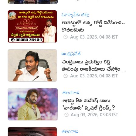
సూర్యాపేట జిల్లా
తాకట్టులో ఉన్న గోల్డ్ విడిపించి..
కొనబడును
Aug 03, 2026, 04:08 IST
ఆంధ్రప్రదేశ్
చంద్రబాబు ప్రభుత్వం కక్ష
సాధింపు రాజకీయాలు చేస్తోంది:
జగన్
Aug 03, 2026, 04:08 IST
తెలంగాణ
ఆగస్టు 9న మహేష్ బాబు
'వారణాసి' స్పెషల్ గ్లింప్స్?
Aug 03, 2026, 03:08 IST
తెలంగాణ