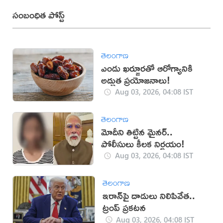
సంబంధిత పోస్ట్
తెలంగాణ
ఎండు ఖర్జూరతో ఆరోగ్యానికి
అద్భుత ప్రయోజనాలు!
Aug 03, 2026, 04:08 IST
తెలంగాణ
మోదీని తిట్టిన మైనర్..
పోలీసులు కీలక నిర్ణయం!
Aug 03, 2026, 04:08 IST
తెలంగాణ
ఇరాన్‌పై దాడులు నిలిపివేత..
ట్రంప్ ప్రకటన
Aug 03, 2026, 04:08 IST