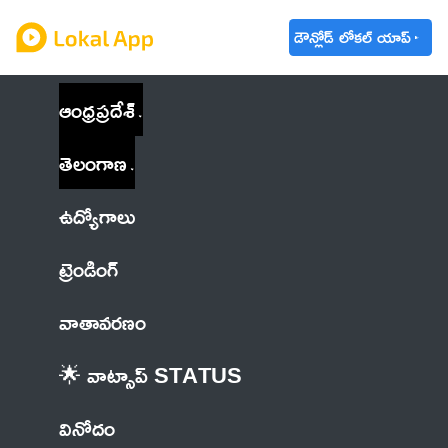
డౌన్లోడ్ లోకల్ యాప్
ఆంధ్రప్రదేశ్
తెలంగాణ
ఉద్యోగాలు
ట్రెండింగ్
వాతావరణం
🌟 వాట్సాప్ STATUS
వినోదం