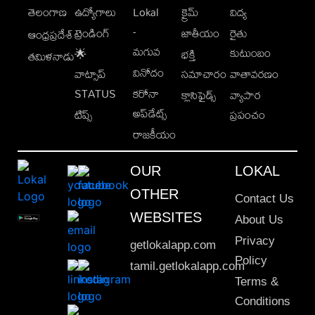
తెలంగాణ
ఉద్యోగాలు
Lokal
క్రైమ్
విద్య
-
ట్రెండింగ్
జాతీయం
రైతు
ఆంధ్రప్రదేశ్
మగువ
కుటుంబం
🌟
భక్తి
తమిళనాడు
వినోదం
వాట్సాప్
సమాచారం
వాతావరణం
STATUS
కరోనా
క్లాసిఫైడ్స్
వ్యాపార
అప్‌డేట్స్
టిప్స్
ప్రపంచం
రాజకీయం
OUR
LOKAL
OTHER
Contact Us
WEBSITES
About Us
Privacy
getlokalapp.com
Policy
tamil.getlokalapp.com
Terms &
Conditions