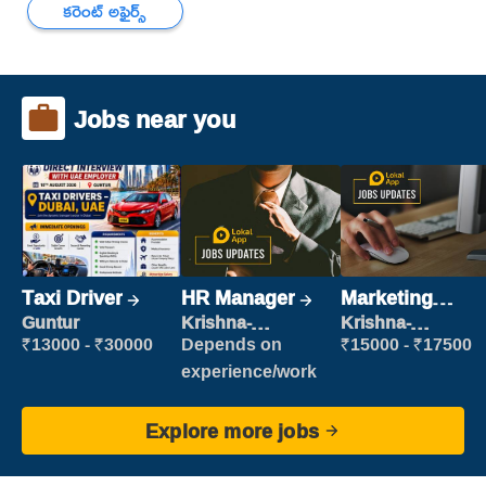
కరెంట్ అఫైర్స్
Jobs near you
Taxi Driver
HR Manager
Marketing
Executive
Guntur
Krishna-
Krishna-
vijayawada
vijayawada
₹13000 - ₹30000
Depends on
₹15000 - ₹17500
experience/work
Explore more jobs