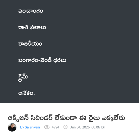
పంచాంగం
రాశి ఫలాలు
రాజకీయం
బంగారం-వెండి ధరలు
క్రైమ్
అనేకం
ఆక్సిజన్ సిలిండర్ లేకుండా ఈ రైలు ఎక్కలేరు
By Sai shivani
4794
Jun 04, 2026, 08:06 IST