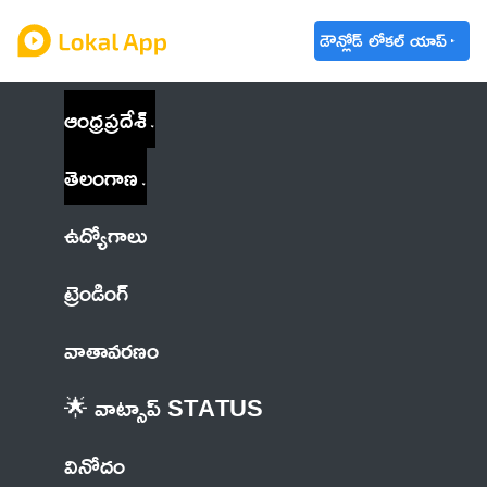
డౌన్లోడ్ లోకల్ యాప్
ఆంధ్రప్రదేశ్
తెలంగాణ
ఉద్యోగాలు
ట్రెండింగ్
వాతావరణం
🌟 వాట్సాప్ STATUS
వినోదం