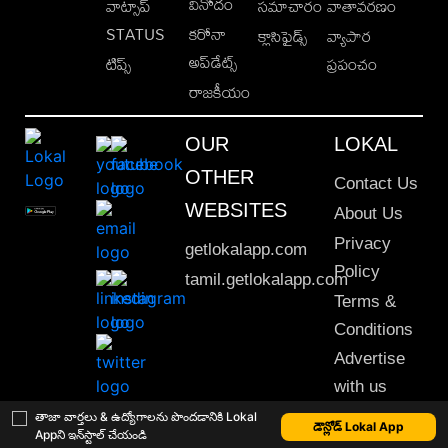
వినోదం
వాట్సాప్
సమాచారం
వాతావరణం
STATUS
కరోనా
క్లాసిఫైడ్స్
వ్యాపార
అప్‌డేట్స్
టిప్స్
ప్రపంచం
రాజకీయం
OUR
LOKAL
OTHER
Contact Us
WEBSITES
About Us
Privacy
getlokalapp.com
Policy
tamil.getlokalapp.com
Terms &
Conditions
Advertise
with us
Sitemap
తాజా వార్తలు & ఉద్యోగాలను పొందడానికి Lokal
డౌన్లోడ్ Lokal App
Appని ఇన్‌స్టాల్ చేయండి
This material may not be published, transmitted, rewritten or redistributed. © 2020 Lokal App. All rights reserved.