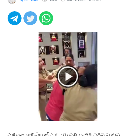
మ‌హిళా కానిస్టేబుల్‌పై ఓ యువ‌తి దాడికి దిగిన ఘ‌ట‌న‌