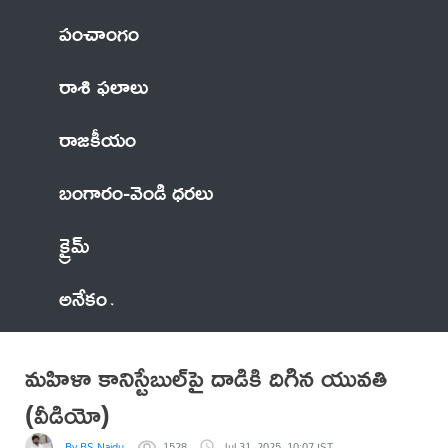
పంచాంగం
రాశి ఫలాలు
రాజకీయం
బంగారం-వెండి ధరలు
క్రైమ్
అనేకం
మ‌హిళా కానిస్టేబుల్‌పై దాడికి దిగిన యువ‌తి
(వీడియో)
By BS Naidu
1528
Jul 31, 2025, 10:07 IST