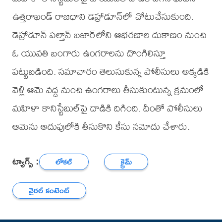
ఉత్త‌రాఖండ్ రాజ‌ధాని డెహ్రాడూన్‌లో చోటుచేసుకుంది.
డెహ్రాడూన్‌ పల్తాన్ బజార్‌లోని ఆభరణాల దుకాణం నుంచి
ఓ యువతి బంగారు ఉంగరాలను దొంగిలిస్తూ
పట్టుబడింది. స‌మాచారం తెలుసుకున్న పోలీసులు అక్క‌డికి
వెళ్లి ఆమె వ‌ద్ద నుంచి ఉంగ‌రాలు తీసుకుంటున్న క్ర‌మంలో
మ‌హిళా కానిస్టేబుల్‌పై దాడికి దిగింది. దీంతో పోలీసులు
ఆమెను అదుపులోకి తీసుకొని కేసు న‌మోదు చేశారు.
ట్యాగ్స్ :
లోకల్
క్రైమ్
వైరల్ కంటెంట్