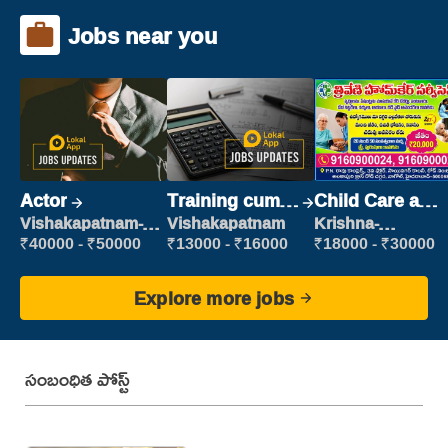
Jobs near you
Actor
Training cum
Child Care and
Placement
Patient care
Vishakapatnam-
Vishakapatnam
Krishna-
new
vijayawada
₹40000 - ₹50000
₹13000 - ₹16000
₹18000 - ₹30000
Explore more jobs
సంబంధిత పోస్ట్