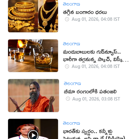
తెలంగాణ
తగ్గిన బంగారం ధరలు
Aug 01, 2026, 04:08 IST
తెలంగాణ
మందుబాబులకు గుడ్‌న్యూస్‌..
భారీగా తగ్గనున్న స్కాచ్, విస్కీ
ధరలు
Aug 01, 2026, 04:08 IST
తెలంగాణ
బీమా రంగంలోకి పతంజలి
Aug 01, 2026, 03:08 IST
తెలంగాణ
భారత్‌కు స్వర్ణం.. కన్నీళ్లు
పెట్టుకున్న అస్మితా దే (వీడియో)