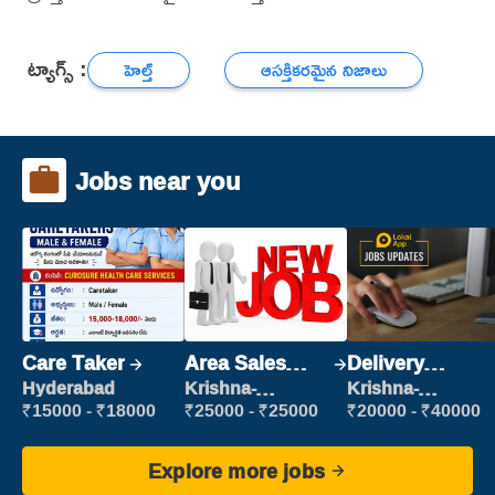
ట్యాగ్స్ :
హెల్త్
ఆసక్తికరమైన నిజాలు
Jobs near you
Care Taker
Area Sales
Delivery
Manager (Field
Executive
Hyderabad
Krishna-
Krishna-
vijayawada
vijayawada
Sales)
₹15000 - ₹18000
₹25000 - ₹25000
₹20000 - ₹40000
Explore more jobs