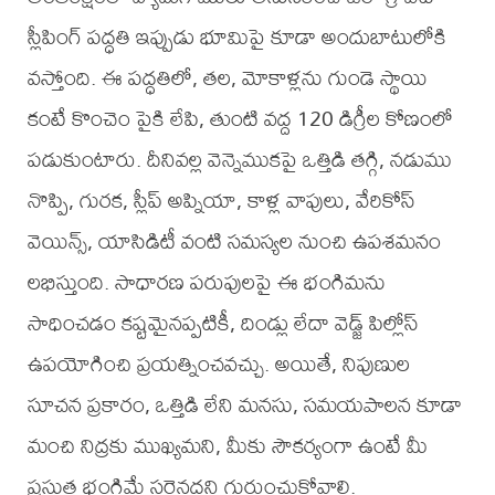
స్లీపింగ్ పద్ధతి ఇప్పుడు భూమిపై కూడా అందుబాటులోకి
వస్తోంది. ఈ పద్ధతిలో, తల, మోకాళ్లను గుండె స్థాయి
కంటే కొంచెం పైకి లేపి, తుంటి వద్ద 120 డిగ్రీల కోణంలో
పడుకుంటారు. దీనివల్ల వెన్నెముకపై ఒత్తిడి తగ్గి, నడుము
నొప్పి, గురక, స్లీప్ అప్నియా, కాళ్ల వాపులు, వేరికోస్
వెయిన్స్, యాసిడిటీ వంటి సమస్యల నుంచి ఉపశమనం
లభిస్తుంది. సాధారణ పరుపులపై ఈ భంగిమను
సాధించడం కష్టమైనప్పటికీ, దిండ్లు లేదా వెడ్జ్ పిల్లోస్
ఉపయోగించి ప్రయత్నించవచ్చు. అయితే, నిపుణుల
సూచన ప్రకారం, ఒత్తిడి లేని మనసు, సమయపాలన కూడా
మంచి నిద్రకు ముఖ్యమని, మీకు సౌకర్యంగా ఉంటే మీ
ప్రస్తుత భంగిమే సరైనదని గుర్తుంచుకోవాలి.