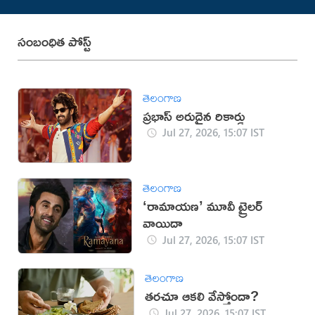
సంబంధిత పోస్ట్
తెలంగాణ
ప్రభాస్ అరుదైన రికార్డు
Jul 27, 2026, 15:07 IST
తెలంగాణ
‘రామాయణ’ మూవీ ట్రైలర్
వాయిదా
Jul 27, 2026, 15:07 IST
తెలంగాణ
తరచూ ఆకలి వేస్తోందా?
Jul 27, 2026, 15:07 IST