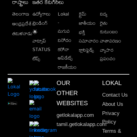
రాష్ట్రాలు
ఇతర కేటగిరీలు
తెలంగాణ
ఉద్యోగాలు
Lokal
క్రైమ్
విద్య
-
ట్రెండింగ్
జాతీయం
రైతు
ఆంధ్రప్రదేశ్
మగువ
కుటుంబం
🌟
భక్తి
తమిళనాడు
వినోదం
వాట్సాప్
సమాచారం
వాతావరణం
STATUS
కరోనా
క్లాసిఫైడ్స్
వ్యాపార
అప్‌డేట్స్
టిప్స్
ప్రపంచం
రాజకీయం
OUR
LOKAL
OTHER
Contact Us
WEBSITES
About Us
Privacy
getlokalapp.com
Policy
tamil.getlokalapp.com
Terms &