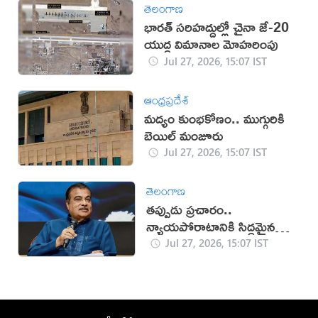
తెలంగాణ
భారత్ సరిహద్దుల్లో చైనా జే-20
యుద్ధ విమానాల మోహరింపు
Jul 27, 2026, 15:07 IST
ఆంధ్రప్రదేశ్
మద్యం కుంభకోణం.. ముగ్గురికి
బెయిల్ మంజూరు
Jul 27, 2026, 15:07 IST
తెలంగాణ
తప్పుడు ప్రచారం..
న్యాయపోరాటానికి సిద్ధమైన
గడ్కరీ!
Jul 27, 2026, 15:07 IST