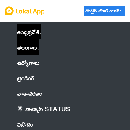
డౌన్లోడ్ లోకల్ యాప్
ఆంధ్రప్రదేశ్
తెలంగాణ
ఉద్యోగాలు
ట్రెండింగ్
వాతావరణం
🌟 వాట్సాప్ STATUS
వినోదం