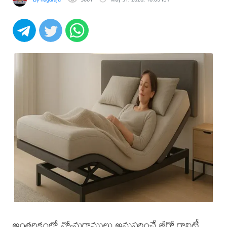
అంతరిక్షంలో వ్యోమగాములు అనుసరించే జీరో గ్రావిటీ