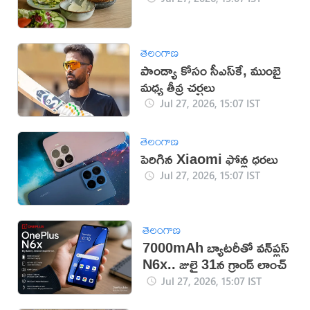
తెలంగాణ
పాండ్యా కోసం సీఎస్‌కే, ముంబై
మధ్య తీవ్ర చర్చలు
Jul 27, 2026, 15:07 IST
తెలంగాణ
పెరిగిన Xiaomi ఫోన్ల ధరలు
Jul 27, 2026, 15:07 IST
తెలంగాణ
7000mAh బ్యాటరీతో వన్‌ప్లస్
N6x.. జులై 31న గ్రాండ్ లాంచ్
Jul 27, 2026, 15:07 IST