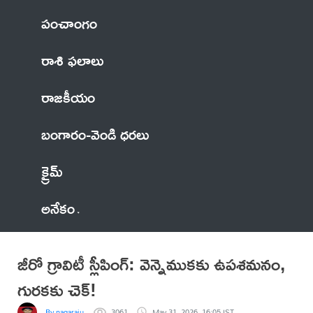
పంచాంగం
రాశి ఫలాలు
రాజకీయం
బంగారం-వెండి ధరలు
క్రైమ్
అనేకం
జీరో గ్రావిటీ స్లీపింగ్: వెన్నెముకకు ఉపశమనం,
గురకకు చెక్!
By nagaraju
3061
May 31, 2026, 16:05 IST